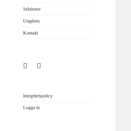
Sektioner
Ungdom
Kontakt
Enskede
Fiske
Sportfiskeklubb
i
Sandasjön
Integritetspolicy
Logga in