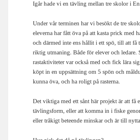
Igår hade vi en tävling mellan tre skolor i En
Under vår terminen har vi besökt de tre skolo
eleverna har fått öva på att kasta prick med h
och därmed inte ens hållit i ett spö, till att f
riktig utmaning. Både för elever och ledare.
rastaktiviteter var också med och fick lära s
köpt in en uppsättning om 5 spön och målduk
kunna öva, och ha roligt på rasterna.
Det viktiga med ett sånt här projekt är att få 
tävlingsform, eller att komma in i fiske geno
eller tråkigt beteende minskar och är till nyt