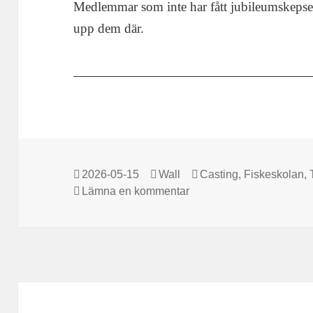
Medlemmar som inte har fått jubileumskepsen
upp dem där.
Postat
Författare
Kategorier
2026-05-15
Wall
Casting
,
Fiskeskolan
,
till Kastträningar
Lämna en kommentar