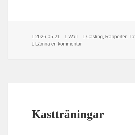
Postat
Författare
Kategorier
2026-05-21
Wall
Casting
,
Rapporter
,
Tä
till Guldpluggen
Lämna en kommentar
Kastträningar