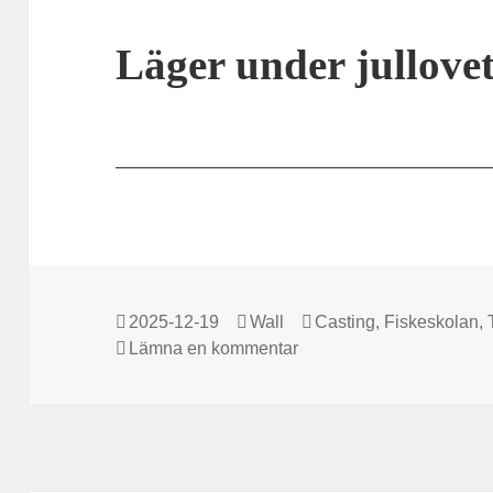
Läger under jullove
Postat
Författare
Kategorier
2025-12-19
Wall
Casting
,
Fiskeskolan
,
till Läger under jullovet
Lämna en kommentar