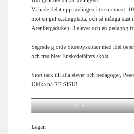
Hur gick det då på tävlingen?
Vi hade delat upp tävlingen i tre moment; 1
mot en gul castingplatta, och så många kast
Arenbergsduken. 8 elever och en pedagog frå
Segrade gjorde Sturebyskolan med idel tjejer
och trea blev Enskedefältets skola.
Stort tack till alla elever och pedagoger, Pet
Ulrika på RF-SISU!
Pokalerna
Lagen