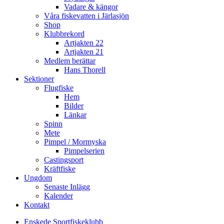
Vadare & kängor
Våra fiskevatten i Järlasjön
Shop
Klubbrekord
Artjakten 22
Artjakten 21
Medlem berättar
Hans Thorell
Sektioner
Flugfiske
Hem
Bilder
Länkar
Spinn
Mete
Pimpel / Mormyska
Pimpelserien
Castingsport
Kräftfiske
Ungdom
Senaste Inlägg
Kalender
Kontakt
Enskede Sportfiskeklubb