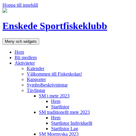
Hoppa till innehåll
Enskede Sportfiskeklubb
Meny och widgets
Hem
Bli medlem
Aktiviteter
Kalender
Välkommen till Fiskeskolan!
Rapporter
Symbolbeskrivningar
Tävlingar
SM i mete 2023
Hem
Startlistor
SM traditionellt mete 2023
Hem
Startlistor Individuellt
Startlistor Lag
SM Mormyska 2023