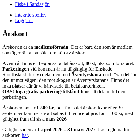
Fiske i Sandasjön
Integritetspolicy
Logga in
Årskort
Årskorten är en
medlemsförmån
. Det är bara den som är medlem
som äger rätt att ansöka om köp av årskort.
Även i år finns ett begränsat antal årskort, 80 st, lika som förra året.
Parkeringen
vid bommen är nu tillgänglig för Enskede
Sportfiskeklubb. Vi delar den med
Äventyrsbanan
och ”vår del” är
den ut mot vägen; den mot skogen är Äventyrsbanans. Finns det
inga platser där är vi hänvisade till betalparkeringen.
OBS! Inga gratis parkeringstillstånd
finns att dela ut till den
parkeringen.
Årskorten kostar
1 800 kr
, och finns det årskort kvar efter 30
september kommer de att säljas till reducerat pris för 1 100 kr, med
giltighet fram till sista mars 2026.
Giltighetstiden är
1 april 2026 – 31 mars 202
7. Läs reglerna för
årskorten
här
.