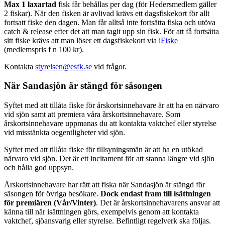
Max 1 laxartad
fisk får behållas per dag (för Hedersmedlem gäller
2 fiskar). När den fisken är avlivad krävs ett dagsfiskekort för allt
fortsatt fiske den dagen. Man får alltså inte fortsätta fiska och utöva
catch & release efter det att man tagit upp sin fisk. För att få fortsätta
sitt fiske krävs att man löser ett dagsfiskekort via
iFiske
(medlemspris f n 100 kr).
Kontakta
styrelsen@esfk.se
vid frågor.
När Sandasjön är stängd för säsongen
Syftet med att tillåta fiske för årskortsinnehavare är att ha en närvaro
vid sjön samt att premiera våra årskortsinnehavare. Som
årskortsinnehavare uppmanas du att kontakta vaktchef eller styrelse
vid misstänkta oegentligheter vid sjön.
Syftet med att tillåta fiske för tillsyningsmän är att ha en utökad
närvaro vid sjön. Det är ett incitament för att stanna längre vid sjön
och hålla god uppsyn.
Årskortsinnehavare har rätt att fiska när Sandasjön är stängd för
säsongen för övriga besökare.
Dock endast fram till isättningen
för premiären (Vår/Vinter)
. Det är årskortsinnehavarens ansvar att
känna till när isättningen görs, exempelvis genom att kontakta
vaktchef, sjöansvarig eller styrelse. Befintligt regelverk ska följas.