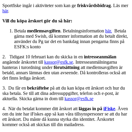
Sportfiske ingår i aktiviteter som kan ge
friskvårdsbidrag
. Läs mer
här
.
Vill du köpa årskort gör du så här:
Betala
medlemsavgiften
. Betalningsinformation
här
.
Betala
gärna med Swish, då kommer information att du betalt direkt,
använder du Pg tar det en bankdag innan pengarna finns på
ESFK:s konto
2. Tidigast 10 februari kan du skicka in en
intresseanmälan
angående årskortet till
kassor@esfk.se
. Intresseanmälningarna
hanteras i turordning under
förutsättning
att medlemsavgiften är
betald, annars lämnas den utan avseende. Då kontrolleras också att
det finns lediga årskort.
3. Du får en
bekräftelse
på att du kan köpa ett årskort och hur du
ska betala. Se till att dina adressuppgifter, telefon och e-post, är
aktuella. Skicka gärna in dom till
kassor@esfk.se
4. När du betalat kommer ditt årskort att
läggas in på
iFiske
. Även
om du inte har iFiskes app så kan våra tillsynspersoner se att du har
ett årskort. Du måste då kunna styrka din identitet. Årskortet
kommer också att skickas till din mailadress.