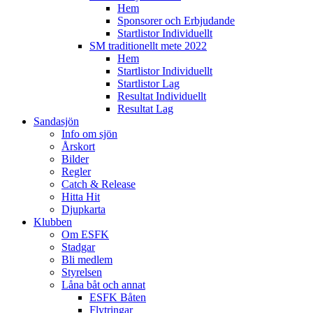
Hem
Sponsorer och Erbjudande
Startlistor Individuellt
SM traditionellt mete 2022
Hem
Startlistor Individuellt
Startlistor Lag
Resultat Individuellt
Resultat Lag
Sandasjön
Info om sjön
Årskort
Bilder
Regler
Catch & Release
Hitta Hit
Djupkarta
Klubben
Om ESFK
Stadgar
Bli medlem
Styrelsen
Låna båt och annat
ESFK Båten
Flytringar