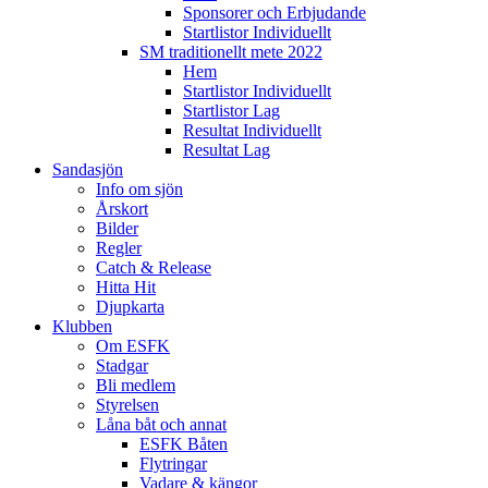
Sponsorer och Erbjudande
Startlistor Individuellt
SM traditionellt mete 2022
Hem
Startlistor Individuellt
Startlistor Lag
Resultat Individuellt
Resultat Lag
Sandasjön
Info om sjön
Årskort
Bilder
Regler
Catch & Release
Hitta Hit
Djupkarta
Klubben
Om ESFK
Stadgar
Bli medlem
Styrelsen
Låna båt och annat
ESFK Båten
Flytringar
Vadare & kängor