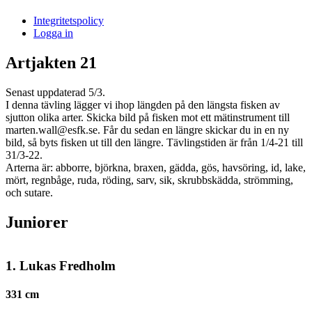
i
Integritetspolicy
Sandasjön
Logga in
Artjakten 21
Senast uppdaterad 5/3.
I denna tävling lägger vi ihop längden på den längsta fisken av
sjutton olika arter. Skicka bild på fisken mot ett mätinstrument till
marten.wall@esfk.se. Får du sedan en längre skickar du in en ny
bild, så byts fisken ut till den längre. Tävlingstiden är från 1/4-21 till
31/3-22.
Arterna är: abborre, björkna, braxen, gädda, gös, havsöring, id, lake,
mört, regnbåge, ruda, röding, sarv, sik, skrubbskädda, strömming,
och sutare.
Juniorer
1. Lukas Fredholm
331 cm