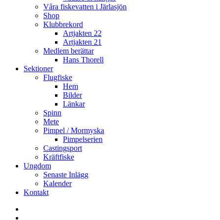
Våra fiskevatten i Järlasjön
Shop
Klubbrekord
Artjakten 22
Artjakten 21
Medlem berättar
Hans Thorell
Sektioner
Flugfiske
Hem
Bilder
Länkar
Spinn
Mete
Pimpel / Mormyska
Pimpelserien
Castingsport
Kräftfiske
Ungdom
Senaste Inlägg
Kalender
Kontakt
Enskede
Sportfiskeklubb
Fiske