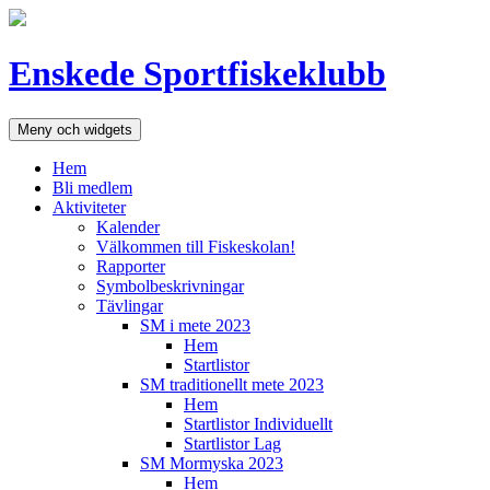
Hoppa
till
innehåll
Enskede Sportfiskeklubb
Meny och widgets
Hem
Bli medlem
Aktiviteter
Kalender
Välkommen till Fiskeskolan!
Rapporter
Symbolbeskrivningar
Tävlingar
SM i mete 2023
Hem
Startlistor
SM traditionellt mete 2023
Hem
Startlistor Individuellt
Startlistor Lag
SM Mormyska 2023
Hem