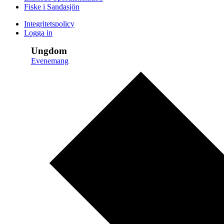
Fiske i Sandasjön
Integritetspolicy
Logga in
Ungdom
Evenemang