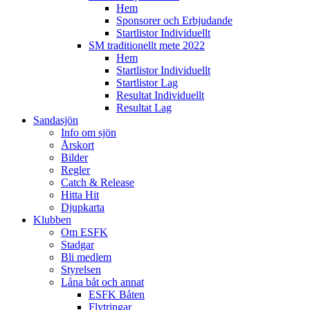
Hem
Sponsorer och Erbjudande
Startlistor Individuellt
SM traditionellt mete 2022
Hem
Startlistor Individuellt
Startlistor Lag
Resultat Individuellt
Resultat Lag
Sandasjön
Info om sjön
Årskort
Bilder
Regler
Catch & Release
Hitta Hit
Djupkarta
Klubben
Om ESFK
Stadgar
Bli medlem
Styrelsen
Låna båt och annat
ESFK Båten
Flytringar