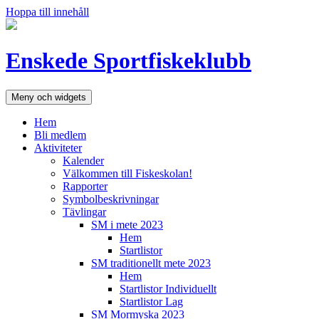
Hoppa till innehåll
Enskede Sportfiskeklubb
Meny och widgets
Hem
Bli medlem
Aktiviteter
Kalender
Välkommen till Fiskeskolan!
Rapporter
Symbolbeskrivningar
Tävlingar
SM i mete 2023
Hem
Startlistor
SM traditionellt mete 2023
Hem
Startlistor Individuellt
Startlistor Lag
SM Mormyska 2023