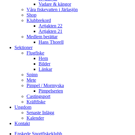
Vadare & kängor
Våra fiskevatten i Järlasjön
Shop
Klubbrekord
Artjakten 22
Artjakten 21
Medlem berättar
Hans Thorell
Sektioner
Flugfiske
Hem
Bilder
Länkar
Spinn
Mete
Pimpel / Mormyska
Pimpelserien
Castingsport
Kräftfiske
Ungdom
Senaste Inlägg
Kalender
Kontakt
Enskede Sportfiskeklubb