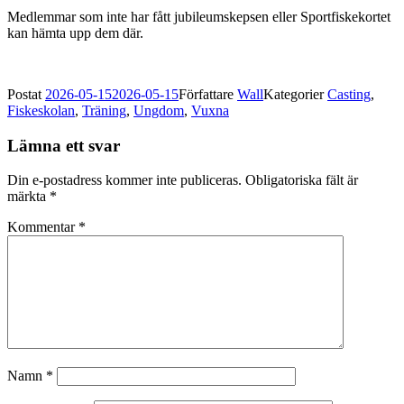
Medlemmar som inte har fått jubileumskepsen eller Sportfiskekortet
kan hämta upp dem där.
Postat
2026-05-15
2026-05-15
Författare
Wall
Kategorier
Casting
,
Fiskeskolan
,
Träning
,
Ungdom
,
Vuxna
Lämna ett svar
Din e-postadress kommer inte publiceras.
Obligatoriska fält är
märkta
*
Kommentar
*
Namn
*