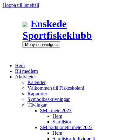
Hoppa till innehåll
Enskede
Sportfiskeklubb
Meny och widgets
Hem
Bli medlem
Aktiviteter
Kalender
Välkommen till Fiskeskolan!
Rapporter
Symbolbeskrivningar
Tävlingar
SM i mete 2023
Hem
Startlistor
SM traditionellt mete 2023
Hem
Startlistor Individuellt