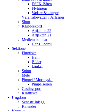
ESFK Båten
Flytringar
Vadare & kängor
Våra fiskevatten i Järlasjön
Shop
Klubbrekord
Artjakten 22
Artjakten 21
Medlem berättar
Hans Thorell
Sektioner
Flugfiske
Hem
Bilder
Länkar
Spinn
Mete
Pimpel / Mormyska
Pimpelserien
Castingsport
Kräftfiske
Ungdom
Senaste Inlägg
Kalender
Kontakt