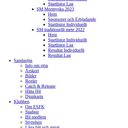
Startlistor Lag
SM Mormyska 2023
Hem
Sponsorer och Erbjudande
Startlistor Individuellt
SM traditionellt mete 2022
Hem
Startlistor Individuellt
Startlistor Lag
Resultat Individuellt
Resultat Lag
Sandasjön
Info om sjön
Årskort
Bilder
Regler
Catch & Release
Hitta Hit
Djupkarta
Klubben
Om ESFK
Stadgar
Bli medlem
Styrelsen
Låna båt och annat