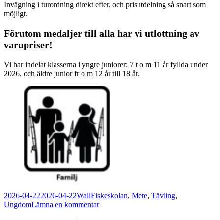
Invägning i turordning direkt efter, och prisutdelning så snart som
möjligt.
Förutom medaljer till alla har vi utlottning av
varupriser!
Vi har indelat klasserna i yngre juniorer: 7 t o m 11 år fyllda under
2026, och äldre junior fr o m 12 år till 18 år.
Postat
Författare
Kategorier
2026-04-22
2026-04-22
Wall
Fiskeskolan
,
Mete
,
Tävling
,
till
Ungdom
Lämna en kommentar
Första