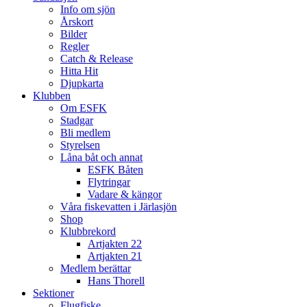
Info om sjön
Årskort
Bilder
Regler
Catch & Release
Hitta Hit
Djupkarta
Klubben
Om ESFK
Stadgar
Bli medlem
Styrelsen
Låna båt och annat
ESFK Båten
Flytringar
Vadare & kängor
Våra fiskevatten i Järlasjön
Shop
Klubbrekord
Artjakten 22
Artjakten 21
Medlem berättar
Hans Thorell
Sektioner
Flugfiske