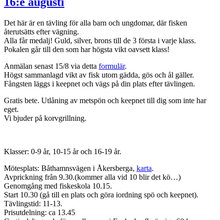
16:e augusti
Det här är en tävling för alla barn och ungdomar, där fisken
återutsätts efter vägning.
Alla får medalj! Guld, silver, brons till de 3 första i varje klass.
Pokalen går till den som har högsta vikt oavsett klass!
Anmälan senast 15/8 via detta
formulär
.
Högst sammanlagd vikt av fisk utom gädda, gös och ål gäller.
Fångsten läggs i keepnet och vägs på din plats efter tävlingen.
Gratis bete. Utlåning av metspön och keepnet till dig som inte har
eget.
Vi bjuder på korvgrillning.
Klasser: 0-9 år, 10-15 år och 16-19 år.
Mötesplats: Båthamnsvägen i Åkersberga,
karta
.
Avprickning från 9.30.(kommer alla vid 10 blir det kö…)
Genomgång med fiskeskola 10.15.
Start 10.30 (gå till en plats och göra iordning spö och keepnet).
Tävlingstid: 11-13.
Prisutdelning: ca 13.45