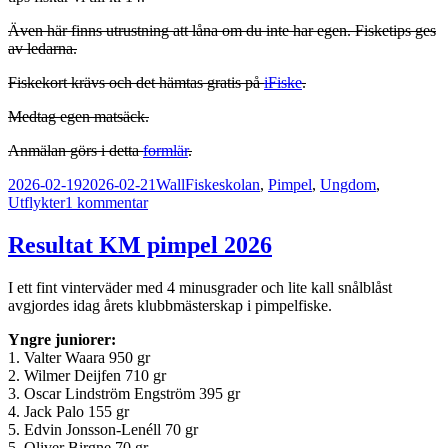
Även här finns utrustning att låna om du inte har egen. Fisketips ges
av ledarna.
Fiskekort krävs och det hämtas gratis på
iFiske
.
Medtag egen matsäck.
Anmälan görs i detta
formlär
.
Postat
Författare
Kategorier
2026-02-19
2026-02-21
Wall
Fiskeskolan
,
Pimpel
,
Ungdom
,
till
Utflykter
1 kommentar
INSTÄLLT!
Sportlovsfisken
Resultat KM pimpel 2026
I ett fint vinterväder med 4 minusgrader och lite kall snålblåst
avgjordes idag årets klubbmästerskap i pimpelfiske.
Yngre juniorer:
1. Valter Waara 950 gr
2. Wilmer Deijfen 710 gr
3. Oscar Lindström Engström 395 gr
4. Jack Palo 155 gr
5. Edvin Jonsson-Lenéll 70 gr
5. Oliver Birgne 70 gr