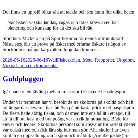
Det finns en uppsjö olika sätt att tackla och sen ännu fler olika beten.
När fisken väl ska landas, vägas och fotas krävs även här
planering och kunskap för att det ska bli rätt.
Stort tack Micke o co på Sportfiskarna för denna introduktion!
Nästa steg blir att prova på fisket med erfarna fiskare i någon av
Stockholms många karpvatten. Inbjudan kommer.
Postat
Författare
Kategorier
2026-06-16
2026-06-16
Wall
Fiskeskolan
,
Mete
,
Rapporter
,
Ungdom
,
till
Vuxna
Lämna en kommentar
Karpträffen
15/6
Guldpluggen
Igår hade vi en tävling mellan tre skolor i Enskede i castingsport.
Under vår terminen har vi besökt de tre skolorna på skoltid och haft
träningar där eleverna har fått öva på att kasta prick med haspelspön.
De flesta hade aldrig fiskat, och därmed inte ens hållit i ett spö, till
att få till bra kast med bra poäng var en riktig utmaning. Både för
elever och ledare. Skolornas personal som ansvarar för rastaktiviteter
var också med och fick lära sig hur man gör. Alla skolor har även
köpt in en uppsättning om 5 spön och målduk (Arenbergsduk) för