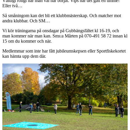
Väldigt roligt när man väl har börjat. Vips har det gått en timme!
Eller två…
Så småningom kan det bli ett klubbmästerskap. Och matcher mot
andra klubbar. Och SM…
Vi kör träningarna på onsdagar på Gubbängsfältet kl 16-19, och
man kommer när man kan. Sms:a Mårten på 070-491 58 72 innan kl
15 om du kommer och när.
Medlemmar som inte har fått jubileumskepsen eller Sportfiskekortet
kan hämta upp dem där.