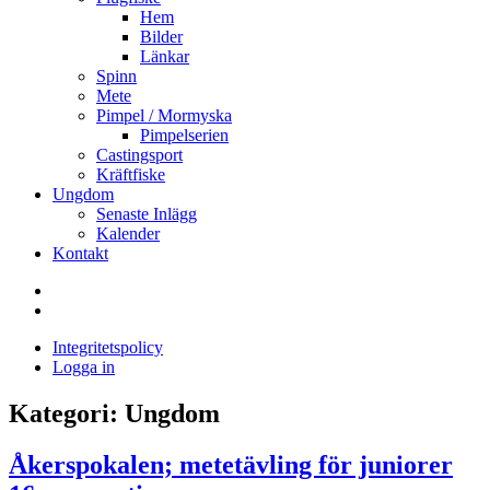
Hem
Bilder
Länkar
Spinn
Mete
Pimpel / Mormyska
Pimpelserien
Castingsport
Kräftfiske
Ungdom
Senaste Inlägg
Kalender
Kontakt
Enskede
Sportfiskeklubb
Fiske
i
Integritetspolicy
Sandasjön
Logga in
Kategori:
Ungdom
Åkerspokalen; metetävling för juniorer