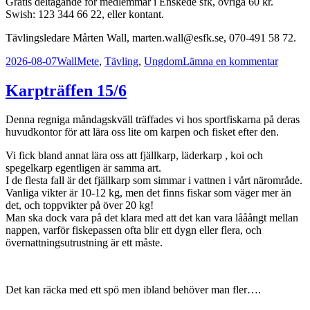
Gratis deltagande för medlemmar i Enskede sfk, övriga 60 kr.
Swish: 123 344 66 22, eller kontant.
Tävlingsledare Mårten Wall, marten.wall@esfk.se, 070-491 58 72.
Postat
Författare
Kategorier
till
2026-08-07
Wall
Mete
,
Tävling
,
Ungdom
Lämna en kommentar
Åkersp
metetäv
Karpträffen 15/6
för
juniore
Denna regniga måndagskväll träffades vi hos sportfiskarna på deras
16:e
huvudkontor för att lära oss lite om karpen och fisket efter den.
augusti
Vi fick bland annat lära oss att fjällkarp, läderkarp , koi och
spegelkarp egentligen är samma art.
I de flesta fall är det fjällkarp som simmar i vattnen i vårt närområde.
Vanliga vikter är 10-12 kg, men det finns fiskar som väger mer än
det, och toppvikter på över 20 kg!
Man ska dock vara på det klara med att det kan vara lååångt mellan
nappen, varför fiskepassen ofta blir ett dygn eller flera, och
övernattningsutrustning är ett måste.
Det kan räcka med ett spö men ibland behöver man fler….