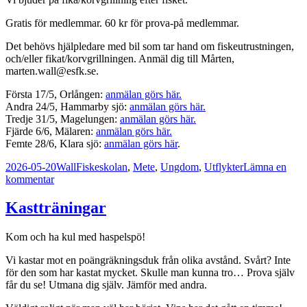
Gratis för medlemmar. 60 kr för prova-på medlemmar.
Det behövs hjälpledare med bil som tar hand om fiskeutrustningen,
och/eller fikat/korvgrillningen. Anmäl dig till Mårten,
marten.wall@esfk.se.
Första 17/5, Orlången:
anmälan görs här
.
Andra 24/5, Hammarby sjö:
anmälan görs här.
Tredje 31/5, Magelungen:
anmälan görs här.
Fjärde 6/6, Mälaren:
anmälan görs här.
Femte 28/6, Klara sjö:
anmälan görs här
.
Postat
Författare
Kategorier
2026-05-20
Wall
Fiskeskolan
,
Mete
,
Ungdom
,
Utflykter
Lämna en
till
kommentar
Fiskeutflykter
mete
Kastträningar
Kom och ha kul med haspelspö!
Vi kastar mot en poängräkningsduk från olika avstånd. Svårt? Inte
för den som har kastat mycket. Skulle man kunna tro… Prova själv
får du se! Utmana dig själv. Jämför med andra.