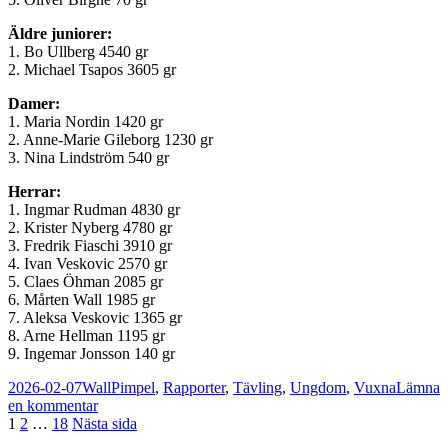
Äldre juniorer:
1. Bo Ullberg 4540 gr
2. Michael Tsapos 3605 gr
Damer:
1. Maria Nordin 1420 gr
2. Anne-Marie Gileborg 1230 gr
3. Nina Lindström 540 gr
Herrar:
1. Ingmar Rudman 4830 gr
2. Krister Nyberg 4780 gr
3. Fredrik Fiaschi 3910 gr
4. Ivan Veskovic 2570 gr
5. Claes Öhman 2085 gr
6. Mårten Wall 1985 gr
7. Aleksa Veskovic 1365 gr
8. Arne Hellman 1195 gr
9. Ingemar Jonsson 140 gr
Postat
Författare
Kategorier
2026-02-07
Wall
Pimpel
,
Rapporter
,
Tävling
,
Ungdom
,
Vuxna
Lämna
till
en kommentar
Sidnumrering
Sida
Sida
Sida
Resultat
1
2
…
18
Nästa sida
KM