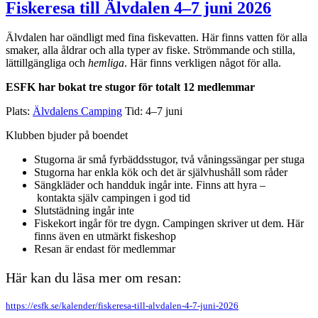
Metarda’n
Fiskeresa till Älvdalen 4–7 juni 2026
2026
Älvdalen har oändligt med fina fiskevatten. Här finns vatten för alla
smaker, alla åldrar och alla typer av fiske. Strömmande och stilla,
lättillgängliga och
hemliga
. Här finns verkligen något för alla.
ESFK har bokat tre stugor för totalt 12 medlemmar
Plats:
Älvdalens Camping
Tid: 4–7 juni
Klubben bjuder på boendet
Stugorna är små fyrbäddsstugor, två våningssängar per stuga
Stugorna har enkla kök och det är självhushåll som råder
Sängkläder och handduk ingår inte. Finns att hyra –
kontakta själv campingen i god tid
Slutstädning ingår inte
Fiskekort ingår för tre dygn. Campingen skriver ut dem. Här
finns även en utmärkt fiskeshop
Resan är endast för medlemmar
Här kan du läsa mer om resan:
https://esfk.se/kalender/fiskeresa-till-alvdalen-4-7-juni-2026