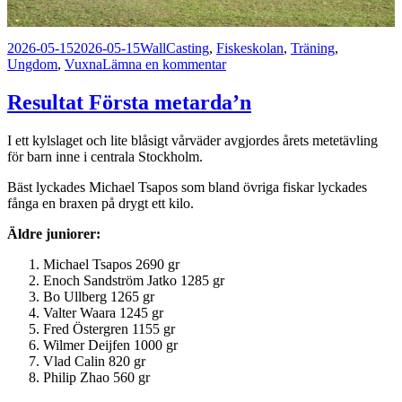
Postat
Författare
Kategorier
2026-05-15
2026-05-15
Wall
Casting
,
Fiskeskolan
,
Träning
,
till
Ungdom
,
Vuxna
Lämna en kommentar
Kastträningar
Resultat Första metarda’n
I ett kylslaget och lite blåsigt vårväder avgjordes årets metetävling
för barn inne i centrala Stockholm.
Bäst lyckades Michael Tsapos som bland övriga fiskar lyckades
fånga en braxen på drygt ett kilo.
Äldre juniorer:
Michael Tsapos 2690 gr
Enoch Sandström Jatko 1285 gr
Bo Ullberg 1265 gr
Valter Waara 1245 gr
Fred Östergren 1155 gr
Wilmer Deijfen 1000 gr
Vlad Calin 820 gr
Philip Zhao 560 gr