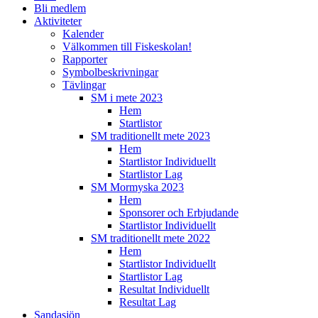
Bli medlem
Aktiviteter
Kalender
Välkommen till Fiskeskolan!
Rapporter
Symbolbeskrivningar
Tävlingar
SM i mete 2023
Hem
Startlistor
SM traditionellt mete 2023
Hem
Startlistor Individuellt
Startlistor Lag
SM Mormyska 2023
Hem
Sponsorer och Erbjudande
Startlistor Individuellt
SM traditionellt mete 2022
Hem
Startlistor Individuellt
Startlistor Lag
Resultat Individuellt
Resultat Lag
Sandasjön