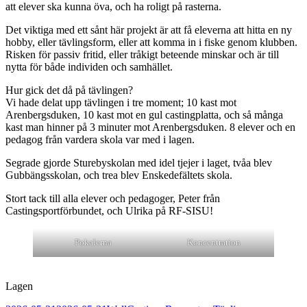
att elever ska kunna öva, och ha roligt på rasterna.
Det viktiga med ett sånt här projekt är att få eleverna att hitta en ny
hobby, eller tävlingsform, eller att komma in i fiske genom klubben.
Risken för passiv fritid, eller tråkigt beteende minskar och är till
nytta för både individen och samhället.
Hur gick det då på tävlingen?
Vi hade delat upp tävlingen i tre moment; 10 kast mot
Arenbergsduken, 10 kast mot en gul castingplatta, och så många
kast man hinner på 3 minuter mot Arenbergsduken. 8 elever och en
pedagog från vardera skola var med i lagen.
Segrade gjorde Sturebyskolan med idel tjejer i laget, tvåa blev
Gubbängsskolan, och trea blev Enskedefältets skola.
Stort tack till alla elever och pedagoger, Peter från
Castingsportförbundet, och Ulrika på RF-SISU!
Pokalerna
Koncentration
Lagen