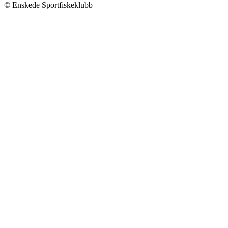
för
© Enskede Sportfiskeklubb
pimpel
inlägg
2026