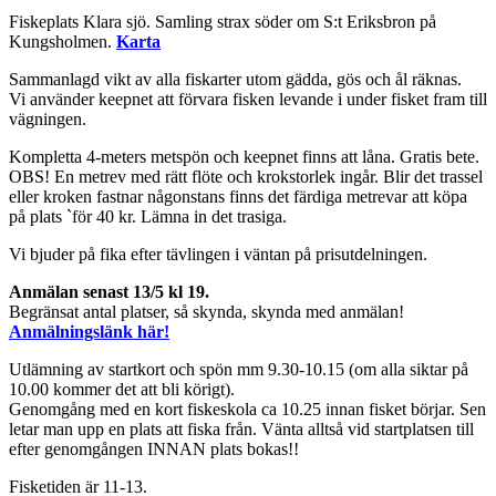
Fiskeplats Klara sjö. Samling strax söder om S:t Eriksbron på
Kungsholmen.
Karta
Sammanlagd vikt av alla fiskarter utom gädda, gös och ål räknas.
Vi använder keepnet att förvara fisken levande i under fisket fram till
vägningen.
Kompletta 4-meters metspön och keepnet finns att låna. Gratis bete.
OBS! En metrev med rätt flöte och krokstorlek ingår. Blir det trassel
eller kroken fastnar någonstans finns det färdiga metrevar att köpa
på plats `för 40 kr. Lämna in det trasiga.
Vi bjuder på fika efter tävlingen i väntan på prisutdelningen.
Anmälan senast 13/5 kl 19.
Begränsat antal platser, så skynda, skynda med anmälan!
Anmälningslänk här!
Utlämning av startkort och spön mm 9.30-10.15 (om alla siktar på
10.00 kommer det att bli körigt).
Genomgång med en kort fiskeskola ca 10.25 innan fisket börjar. Sen
letar man upp en plats att fiska från. Vänta alltså vid startplatsen till
efter genomgången INNAN plats bokas!!
Fisketiden är 11-13.