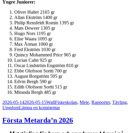
Yngre Juniorer:
Oliver Halter 2165 gr
Allan Ekström 1400 gr
Philip Rensfeldt Romin 1395 gr
Mats Deweer 1305 gr
Hugo Nors 1195 gr
Elise Waara 1095 gr
Max Årman 1060 gr
Fred Ekström 1030 gr
Quincy Mohammed Price 965 gr
Lucian Calin 925 gr
Oscar Lindström Engström 810 gr
Ebbe Olofsson Sortti 700 gr
August Borgström 595 gr
Edvin Bergh 590 gr
Edith Olofsson Sortti 515 gr
Miranda Bergh 485 gr
Postat
Författare
Kategorier
2026-05-14
2026-05-15
Wall
Fiskeskolan
,
Mete
,
Rapporter
,
Tävling
,
till
Ungdom
Lämna en kommentar
Resultat
Första
Första Metarda’n 2026
metarda’n