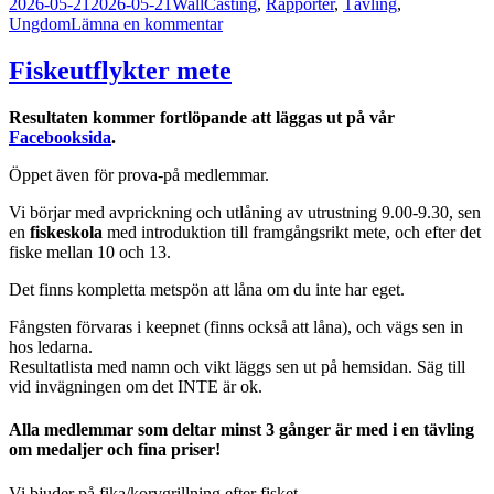
Postat
Författare
Kategorier
2026-05-21
2026-05-21
Wall
Casting
,
Rapporter
,
Tävling
,
till
Ungdom
Lämna en kommentar
Guldpluggen
Fiskeutflykter mete
Resultaten kommer fortlöpande att läggas ut på vår
Facebooksida
.
Öppet även för prova-på medlemmar.
Vi börjar med avprickning och utlåning av utrustning 9.00-9.30, sen
en
fiskeskola
med introduktion till framgångsrikt mete, och efter det
fiske mellan 10 och 13.
Det finns kompletta metspön att låna om du inte har eget.
Fångsten förvaras i keepnet (finns också att låna), och vägs sen in
hos ledarna.
Resultatlista med namn och vikt läggs sen ut på hemsidan. Säg till
vid invägningen om det INTE är ok.
Alla medlemmar som deltar minst 3 gånger är med i en tävling
om medaljer och fina priser!
Vi bjuder på fika/korvgrillning efter fisket.