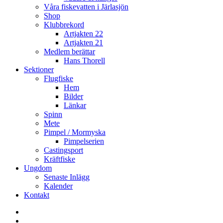
Våra fiskevatten i Järlasjön
Shop
Klubbrekord
Artjakten 22
Artjakten 21
Medlem berättar
Hans Thorell
Sektioner
Flugfiske
Hem
Bilder
Länkar
Spinn
Mete
Pimpel / Mormyska
Pimpelserien
Castingsport
Kräftfiske
Ungdom
Senaste Inlägg
Kalender
Kontakt
Enskede
Sportfiskeklubb
Fiske