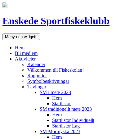
Hoppa
till
innehåll
Enskede Sportfiskeklubb
Meny och widgets
Hem
Bli medlem
Aktiviteter
Kalender
Välkommen till Fiskeskolan!
Rapporter
Symbolbeskrivningar
Tävlingar
SM i mete 2023
Hem
Startlistor
SM traditionellt mete 2023
Hem
Startlistor Individuellt
Startlistor Lag
SM Mormyska 2023
Hem