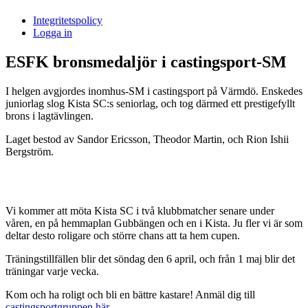
i
Integritetspolicy
Sandasjön
Logga in
ESFK bronsmedaljör i castingsport-SM
I helgen avgjordes inomhus-SM i castingsport på Värmdö. Enskedes
juniorlag slog Kista SC:s seniorlag, och tog därmed ett prestigefyllt
brons i lagtävlingen.
Laget bestod av Sandor Ericsson, Theodor Martin, och Rion Ishii
Bergström.
Vi kommer att möta Kista SC i två klubbmatcher senare under
våren, en på hemmaplan Gubbängen och en i Kista. Ju fler vi är som
deltar desto roligare och större chans att ta hem cupen.
Träningstillfällen blir det söndag den 6 april, och från 1 maj blir det
träningar varje vecka.
Kom och ha roligt och bli en bättre kastare! Anmäl dig till
castingsportgruppen här
.