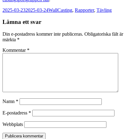
Postat
Författare
Kategorier
2025-03-23
2025-03-24
Wall
Casting
,
Rapporter
,
Tävling
Lämna ett svar
Din e-postadress kommer inte publiceras.
Obligatoriska fält är
märkta
*
Kommentar
*
Namn
*
E-postadress
*
Webbplats