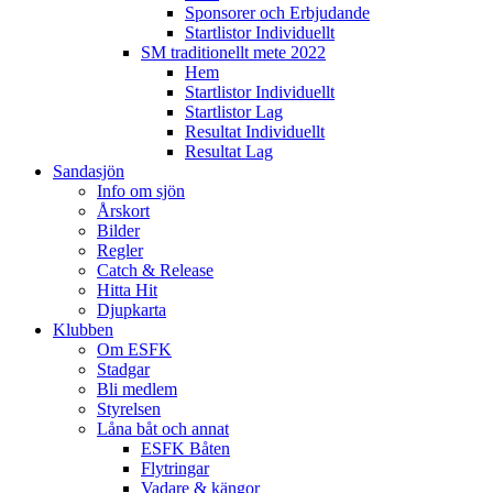
Sponsorer och Erbjudande
Startlistor Individuellt
SM traditionellt mete 2022
Hem
Startlistor Individuellt
Startlistor Lag
Resultat Individuellt
Resultat Lag
Sandasjön
Info om sjön
Årskort
Bilder
Regler
Catch & Release
Hitta Hit
Djupkarta
Klubben
Om ESFK
Stadgar
Bli medlem
Styrelsen
Låna båt och annat
ESFK Båten
Flytringar
Vadare & kängor