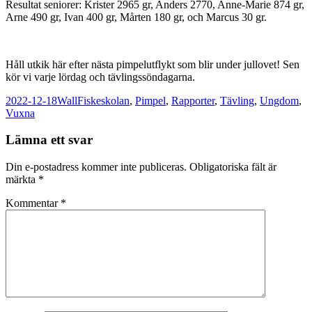
Resultat seniorer: Krister 2965 gr, Anders 2770, Anne-Marie 874 gr,
Arne 490 gr, Ivan 400 gr, Mårten 180 gr, och Marcus 30 gr.
Håll utkik här efter nästa pimpelutflykt som blir under jullovet! Sen
kör vi varje lördag och tävlingssöndagarna.
Postat
Författare
Kategorier
2022-12-18
Wall
Fiskeskolan
,
Pimpel
,
Rapporter
,
Tävling
,
Ungdom
,
Vuxna
Lämna ett svar
Din e-postadress kommer inte publiceras.
Obligatoriska fält är
märkta
*
Kommentar
*