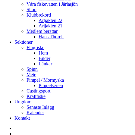
Våra fiskevatten i Järlasjön
Shop
Klubbrekord
Artjakten 22
Artjakten 21
Medlem berättar
Hans Thorell
Sektioner
Flugfiske
Hem
Bilder
Länkar
Spinn
Mete
Pimpel / Mormyska
Pimpelserien
Castingsport
Kräftfiske
Ungdom
Senaste Inlägg
Kalender
Kontakt
Enskede
Sportfiskeklubb
Fiske