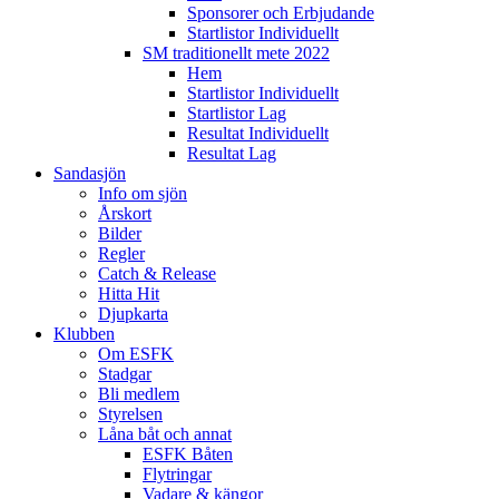
Sponsorer och Erbjudande
Startlistor Individuellt
SM traditionellt mete 2022
Hem
Startlistor Individuellt
Startlistor Lag
Resultat Individuellt
Resultat Lag
Sandasjön
Info om sjön
Årskort
Bilder
Regler
Catch & Release
Hitta Hit
Djupkarta
Klubben
Om ESFK
Stadgar
Bli medlem
Styrelsen
Låna båt och annat
ESFK Båten
Flytringar
Vadare & kängor