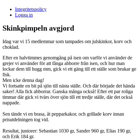
i
Integritetspolicy
Sandasjön
Logga in
Skinkpimpeln avgjord
Idag var vi 15 medlemmar som tampades om julskinkor, korv och
choklad.
Efter en halvtimmes genomgång på isen om varför vi använder de
grejer vi använder för att fånga abborre från isen, och hur man
lockar dem till hugg mm, gick vi ett gäng till ett ställe som brukar ge
fisk.
Men icke denna dag!
Vi fortsatte en bit på sjön till nästa ställe. Och där började det hända
saker! Alla fick abborrar. Ganska många också! Efter ett par roliga
timmar där gick vi tvärs över sjön till ett tredje ställe, där det också
nappade.
Sen tände vi en brasa, åt pepparkakor, och grillade korv innan
prisutdelningen tog vid.
Resultat, juniorer: Sebastian 1030 gr, Sander 960 gr, Elias 190 gr,
och Erik 184 gr.