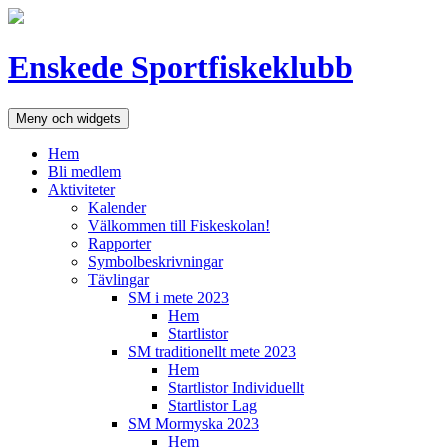
Hoppa
till
innehåll
Enskede Sportfiskeklubb
Meny och widgets
Hem
Bli medlem
Aktiviteter
Kalender
Välkommen till Fiskeskolan!
Rapporter
Symbolbeskrivningar
Tävlingar
SM i mete 2023
Hem
Startlistor
SM traditionellt mete 2023
Hem
Startlistor Individuellt
Startlistor Lag
SM Mormyska 2023
Hem