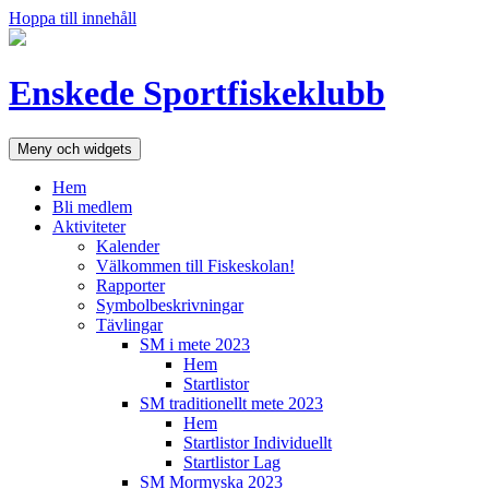
Hoppa till innehåll
Enskede Sportfiskeklubb
Meny och widgets
Hem
Bli medlem
Aktiviteter
Kalender
Välkommen till Fiskeskolan!
Rapporter
Symbolbeskrivningar
Tävlingar
SM i mete 2023
Hem
Startlistor
SM traditionellt mete 2023
Hem
Startlistor Individuellt
Startlistor Lag
SM Mormyska 2023