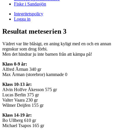
Fiske i Sandasjön
Integritetspolicy
Logga in
Resultat meteserien 3
Vädret var lite blåsigt, en aning kyligt med en och en annan
regnskur som drog förbi.
Men det hindrar ju inte barnen från att kämpa på!
Klass 0-9 år:
Alfred Årman 340 gr
Max Årman (storebror) kammade 0
Klass 10-13 år:
Alvin Holfve Åkesson 575 gr
Lucas Berlin 375 gr
Valter Vaara 230 gr
Wilmer Deijfen 155 gr
Klass 14-19 år:
Bo Ullberg 610 gr
Michael Tsapos 165 gr