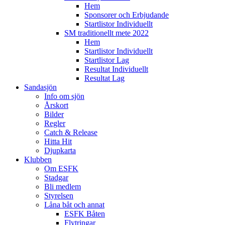
Hem
Sponsorer och Erbjudande
Startlistor Individuellt
SM traditionellt mete 2022
Hem
Startlistor Individuellt
Startlistor Lag
Resultat Individuellt
Resultat Lag
Sandasjön
Info om sjön
Årskort
Bilder
Regler
Catch & Release
Hitta Hit
Djupkarta
Klubben
Om ESFK
Stadgar
Bli medlem
Styrelsen
Låna båt och annat
ESFK Båten
Flytringar