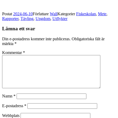
Postat
2024-06-10
Författare
Wall
Kategorier
Fiskeskolan
,
Mete
,
Rapporter
,
Tävling
,
Ungdom
,
Utflykter
Lämna ett svar
Din e-postadress kommer inte publiceras.
Obligatoriska fält är
märkta
*
Kommentar
*
Namn
*
E-postadress
*
Webbplats