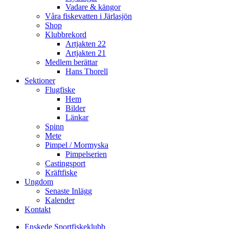
Vadare & kängor
Våra fiskevatten i Järlasjön
Shop
Klubbrekord
Artjakten 22
Artjakten 21
Medlem berättar
Hans Thorell
Sektioner
Flugfiske
Hem
Bilder
Länkar
Spinn
Mete
Pimpel / Mormyska
Pimpelserien
Castingsport
Kräftfiske
Ungdom
Senaste Inlägg
Kalender
Kontakt
Enskede Sportfiskeklubb