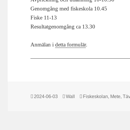
Genomgång med fiskeskola 10.45
Fiske 11-13
Resultatgenomgång ca 13.30
Anmälan i
detta formulär
.
Postat
2024-06-03
Författare
Wall
Kategorier
Fiskeskolan
,
Mete
,
Täv