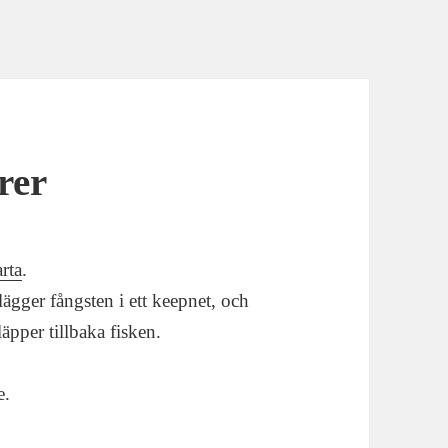
rer
arta
.
 lägger fångsten i ett keepnet, och
äpper tillbaka fisken.
e.