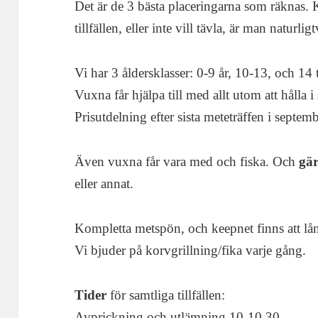
Det är de 3 bästa placeringarna som räknas. 
tillfällen, eller inte vill tävla, är man natur
Vi har 3 åldersklasser: 0-9 år, 10-13, och 14 t
Vuxna får hjälpa till med allt utom att hålla 
Prisutdelning efter sista meteträffen i septemb
Även vuxna får vara med och fiska. Och
gär
eller annat.
Kompletta metspön, och keepnet finns att lå
Vi bjuder på korvgrillning/fika varje gång.
Tider
för samtliga tillfällen:
Avprickning och utlämning 10-10.30