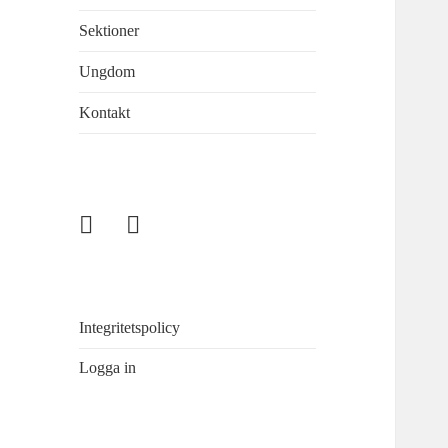
Sektioner
Ungdom
Kontakt
Enskede
Fiske
Sportfiskeklubb
i
Sandasjön
Integritetspolicy
Logga in