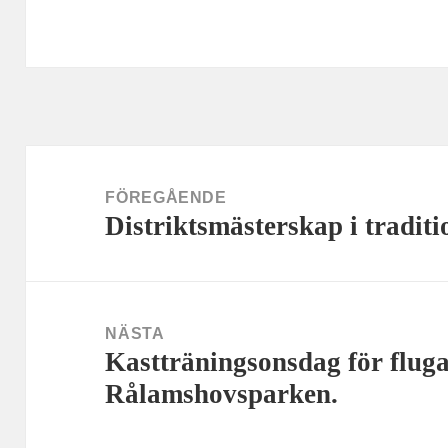
Inläggsnavigering
FÖREGÅENDE
Distriktsmästerskap i tradit
Föregående
inlägg:
NÄSTA
Kastträningsonsdag för fluga
Nästa
Rålamshovsparken.
inlägg: