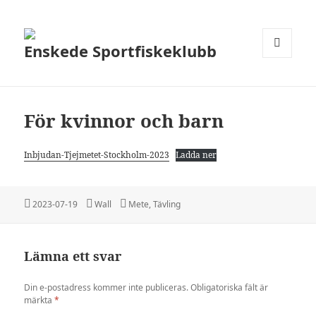
Enskede Sportfiskeklubb
MENY
OCH
WIDGETS
För kvinnor och barn
Inbjudan-Tjejmetet-Stockholm-2023
Ladda ner
Postat
Författare
Kategorier
2023-07-19
Wall
Mete
,
Tävling
Lämna ett svar
Din e-postadress kommer inte publiceras.
Obligatoriska fält är
märkta
*