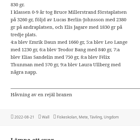
830 gr.
I klassen 0-9 år tog Bruce Millerstrand förstaplatsen
på 3260 gr, följd av Lucas Berlin-Johnsson med 2380
gr på andraplatsen, och Elis Jagare med 1830 gr på
tredje plats.
4:a blev Emrik Daun med 1660 gr, 5:a blev Leo Lange
med 1230 gr, 6:a blev Teodor Bang med 840 gr, 7:a
blev Elias Sandelin med 750 gr, 8:a blev Félix
Thunman med 570 gr, 9:a blev Laura Ullberg med
några napp.
Håvning av en rejäl braxen
Postat
Författare
Kategorier
2022-08-21
Wall
Fiskeskolan
,
Mete
,
Tävling
,
Ungdom
Lämna ett svar