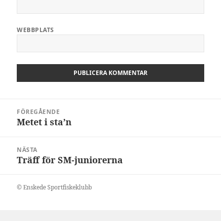
WEBBPLATS
Inläggsnavigering
FÖREGÅENDE
Metet i sta’n
Föregående
inlägg:
NÄSTA
Träff för SM-juniorerna
Nästa
inlägg:
© Enskede Sportfiskeklubb