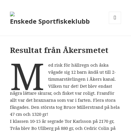
Enskede Sportfiskeklubb
MENY
OCH
WIDGETS
Resultat från Åkersmetet
M
ed risk för hällregn och åska
vågade sig 12 barn ändå ut till 2-
timmarstävlingen i Åkers kanal.
Vilken tur det! Det blev endast
några lättare skurar, och fisket var roligt. Framför
allt var det braxnarna som var i farten. Flera stora
fångades. Den största tog Bruce Millerstrand på hela
47 cm och 1320 gr!
I klassen 10-15 år segrade Tor Karlsson på 2170 gr,
Tvåa blev Bo Ullberg på 880 gr, och Cedric Colin på