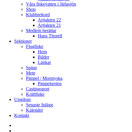
Våra fiskevatten i Järlasjön
Shop
Klubbrekord
Artjakten 22
Artjakten 21
Medlem berättar
Hans Thorell
Sektioner
Flugfiske
Hem
Bilder
Länkar
Spinn
Mete
Pimpel / Mormyska
Pimpelserien
Castingsport
Kräftfiske
Ungdom
Senaste Inlägg
Kalender
Kontakt
Enskede
Sportfiskeklubb
Fiske