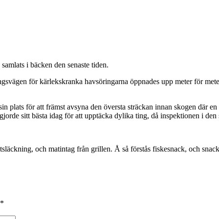
 samlats i bäcken den senaste tiden.
ringsvägen för kärlekskranka havsöringarna öppnades upp meter för mete
in plats för att främst avsyna den översta sträckan innan skogen där en
jorde sitt bästa idag för att upptäcka dylika ting, då inspektionen i d
tsläckning, och matintag från grillen. Å så förstås fiskesnack, och sna
*