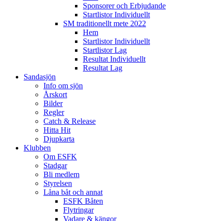
Sponsorer och Erbjudande
Startlistor Individuellt
SM traditionellt mete 2022
Hem
Startlistor Individuellt
Startlistor Lag
Resultat Individuellt
Resultat Lag
Sandasjön
Info om sjön
Årskort
Bilder
Regler
Catch & Release
Hitta Hit
Djupkarta
Klubben
Om ESFK
Stadgar
Bli medlem
Styrelsen
Låna båt och annat
ESFK Båten
Flytringar
Vadare & kängor