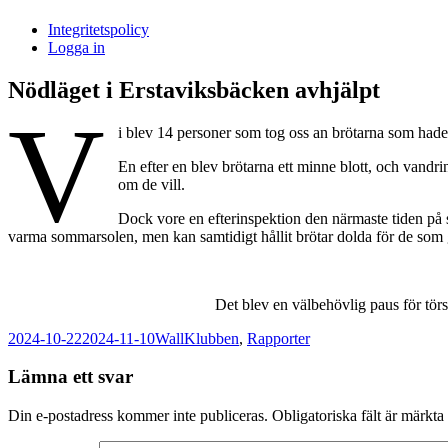
i
Integritetspolicy
Sandasjön
Logga in
Nödläget i Erstaviksbäcken avhjälpt
V
i blev 14 personer som tog oss an brötarna som hade
En efter en blev brötarna ett minne blott, och vand
om de vill.
Dock vore en efterinspektion den närmaste tiden på s
varma sommarsolen, men kan samtidigt hållit brötar dolda för de som g
Det blev en välbehövlig paus för törs
Postat
Författare
Kategorier
2024-10-22
2024-11-10
Wall
Klubben
,
Rapporter
Lämna ett svar
Din e-postadress kommer inte publiceras.
Obligatoriska fält är märkta