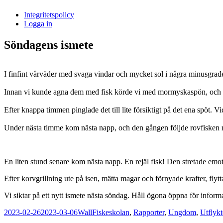
i
Integritetspolicy
Sandasjön
Logga in
Söndagens ismete
I finfint vårväder med svaga vindar och mycket sol i några minusgrader
Innan vi kunde agna dem med fisk körde vi med mormyskaspön, och fi
Efter knappa timmen pinglade det till lite försiktigt på det ena spöt. V
Under nästa timme kom nästa napp, och den gången följde rovfisken 
En liten stund senare kom nästa napp. En rejäl fisk! Den stretade emo
Efter korvgrillning ute på isen, mätta magar och förnyade krafter, flyt
Vi siktar på ett nytt ismete nästa söndag. Håll ögona öppna för inform
Postat
Författare
Kategorier
2023-02-26
2023-03-06
Wall
Fiskeskolan
,
Rapporter
,
Ungdom
,
Utflykt