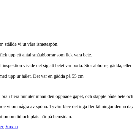
, ställde vi ut våra ismetespön.
ck upp ett antal småabborrar som fick vara bete.
id inspektion visade det sig att betet var borta. Stor abborre, gädda, ell
med upp ur hålet. Det var en gädda på 55 cm.
t bra i flera minuter innan den öppnade gapet, och släppte både bete och
tade vi om några av spöna. Tyvärr blev det inga fler fällningar denna da
ation om tid och plats här på hemsidan.
er
,
Vuxna