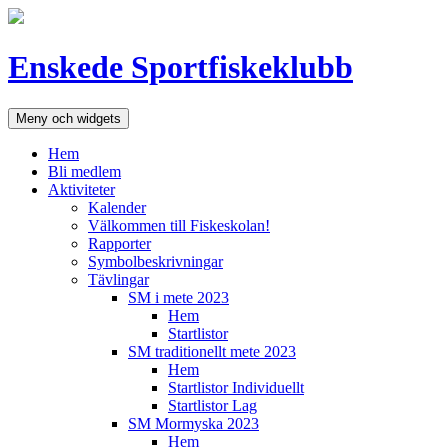
Hoppa
till
innehåll
Enskede Sportfiskeklubb
Meny och widgets
Hem
Bli medlem
Aktiviteter
Kalender
Välkommen till Fiskeskolan!
Rapporter
Symbolbeskrivningar
Tävlingar
SM i mete 2023
Hem
Startlistor
SM traditionellt mete 2023
Hem
Startlistor Individuellt
Startlistor Lag
SM Mormyska 2023
Hem