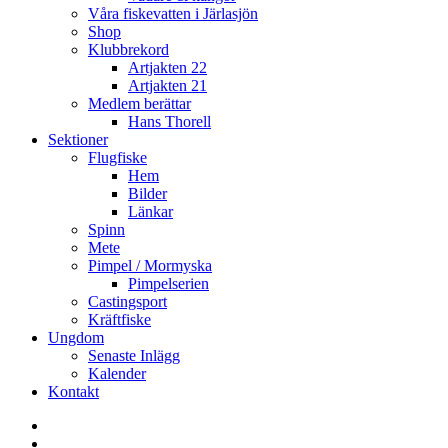
Våra fiskevatten i Järlasjön
Shop
Klubbrekord
Artjakten 22
Artjakten 21
Medlem berättar
Hans Thorell
Sektioner
Flugfiske
Hem
Bilder
Länkar
Spinn
Mete
Pimpel / Mormyska
Pimpelserien
Castingsport
Kräftfiske
Ungdom
Senaste Inlägg
Kalender
Kontakt
Enskede
Sportfiskeklubb
Fiske