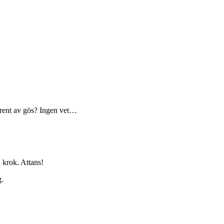
er rent av gös? Ingen vet…
 krok. Attans!
g.