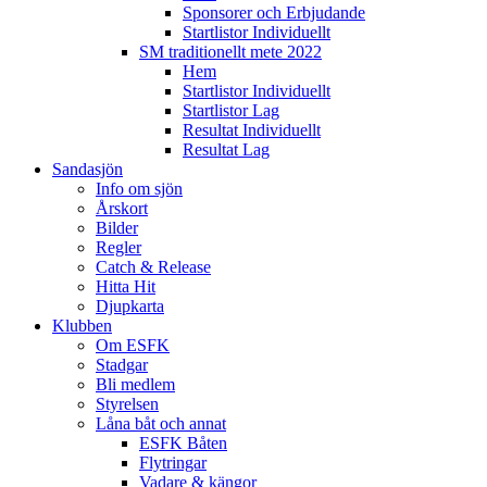
Sponsorer och Erbjudande
Startlistor Individuellt
SM traditionellt mete 2022
Hem
Startlistor Individuellt
Startlistor Lag
Resultat Individuellt
Resultat Lag
Sandasjön
Info om sjön
Årskort
Bilder
Regler
Catch & Release
Hitta Hit
Djupkarta
Klubben
Om ESFK
Stadgar
Bli medlem
Styrelsen
Låna båt och annat
ESFK Båten
Flytringar
Vadare & kängor