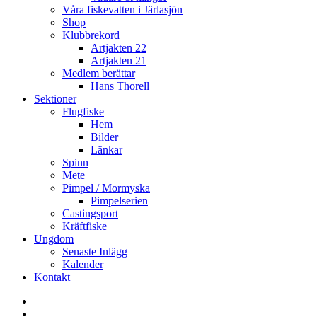
Våra fiskevatten i Järlasjön
Shop
Klubbrekord
Artjakten 22
Artjakten 21
Medlem berättar
Hans Thorell
Sektioner
Flugfiske
Hem
Bilder
Länkar
Spinn
Mete
Pimpel / Mormyska
Pimpelserien
Castingsport
Kräftfiske
Ungdom
Senaste Inlägg
Kalender
Kontakt
Enskede
Sportfiskeklubb
Fiske