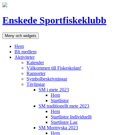
Hoppa
till
innehåll
Enskede Sportfiskeklubb
Meny och widgets
Hem
Bli medlem
Aktiviteter
Kalender
Välkommen till Fiskeskolan!
Rapporter
Symbolbeskrivningar
Tävlingar
SM i mete 2023
Hem
Startlistor
SM traditionellt mete 2023
Hem
Startlistor Individuellt
Startlistor Lag
SM Mormyska 2023
Hem