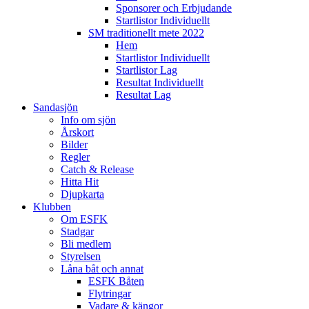
Sponsorer och Erbjudande
Startlistor Individuellt
SM traditionellt mete 2022
Hem
Startlistor Individuellt
Startlistor Lag
Resultat Individuellt
Resultat Lag
Sandasjön
Info om sjön
Årskort
Bilder
Regler
Catch & Release
Hitta Hit
Djupkarta
Klubben
Om ESFK
Stadgar
Bli medlem
Styrelsen
Låna båt och annat
ESFK Båten
Flytringar
Vadare & kängor