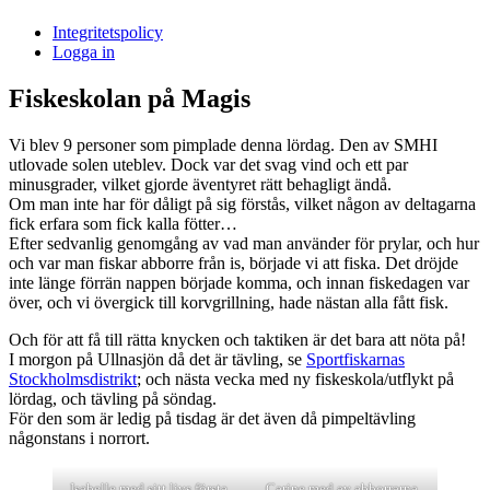
i
Integritetspolicy
Sandasjön
Logga in
Fiskeskolan på Magis
Vi blev 9 personer som pimplade denna lördag. Den av SMHI
utlovade solen uteblev. Dock var det svag vind och ett par
minusgrader, vilket gjorde äventyret rätt behagligt ändå.
Om man inte har för dåligt på sig förstås, vilket någon av deltagarna
fick erfara som fick kalla fötter…
Efter sedvanlig genomgång av vad man använder för prylar, och hur
och var man fiskar abborre från is, började vi att fiska. Det dröjde
inte länge förrän nappen började komma, och innan fiskedagen var
över, och vi övergick till korvgrillning, hade nästan alla fått fisk.
Och för att få till rätta knycken och taktiken är det bara att nöta på!
I morgon på Ullnasjön då det är tävling, se
Sportfiskarnas
Stockholmsdistrikt
; och nästa vecka med ny fiskeskola/utflykt på
lördag, och tävling på söndag.
För den som är ledig på tisdag är det även då pimpeltävling
någonstans i norrort.
Isabelle med sitt livs första
Carine med av abborrarna