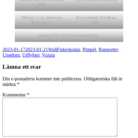
fisk
Wilmer, 11 år, med en av
Jenca med sitt livs första
flera abborrar
fisk
Beiron, 6 år, med en av sina abborrar
Postat
Författare
Kategorier
2023-01-17
2023-01-21
Wall
Fiskeskolan
,
Pimpel
,
Rapporter
,
Ungdom
,
Utflykter
,
Vuxna
Lämna ett svar
Din e-postadress kommer inte publiceras.
Obligatoriska fält är
märkta
*
Kommentar
*