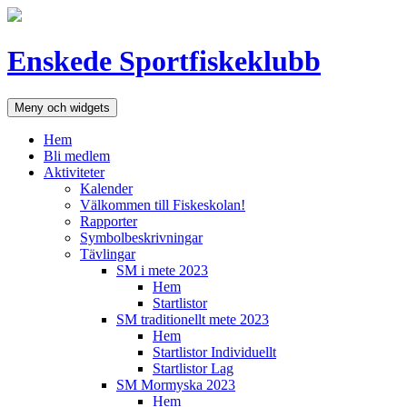
Hoppa
till
innehåll
Enskede Sportfiskeklubb
Meny och widgets
Hem
Bli medlem
Aktiviteter
Kalender
Välkommen till Fiskeskolan!
Rapporter
Symbolbeskrivningar
Tävlingar
SM i mete 2023
Hem
Startlistor
SM traditionellt mete 2023
Hem
Startlistor Individuellt
Startlistor Lag
SM Mormyska 2023
Hem