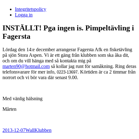
i
Integritetspolicy
Sandasjön
Logga in
INSTÄLLT! Pga ingen is. Pimpeltävling i
Fagersta
Lördag den 14:e december arrangerar Fagersta Afk en fisketävling
på sjön Stora Aspen. Vi är ett gäng från klubben som ska åka dit,
och om du vill hänga med så kontakta mig på
marten90@hotmail.com
så kollar jag runt för samåkning. Ring deras
telefonsvarare för mer info,
. Körtiden är ca 2 timmar från
0223-13697
norrort och vi bör vara där senast 9.00.
Med vänlig hälsning
Mårten
Postat
Författare
Kategorier
2013-12-07
Wall
Klubben