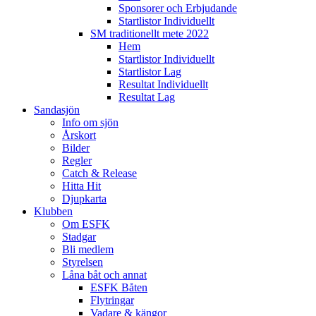
Sponsorer och Erbjudande
Startlistor Individuellt
SM traditionellt mete 2022
Hem
Startlistor Individuellt
Startlistor Lag
Resultat Individuellt
Resultat Lag
Sandasjön
Info om sjön
Årskort
Bilder
Regler
Catch & Release
Hitta Hit
Djupkarta
Klubben
Om ESFK
Stadgar
Bli medlem
Styrelsen
Låna båt och annat
ESFK Båten
Flytringar
Vadare & kängor