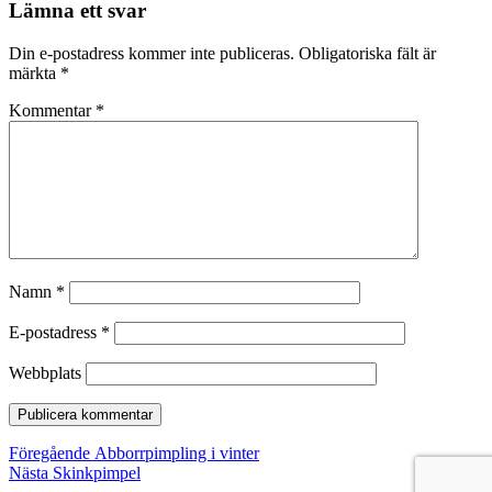
Lämna ett svar
Din e-postadress kommer inte publiceras.
Obligatoriska fält är
märkta
*
Kommentar
*
Namn
*
E-postadress
*
Webbplats
Inläggsnavigering
Föregående
Föregående
Abborrpimpling i vinter
Nästa
inlägg:
Nästa
Skinkpimpel
inlägg: