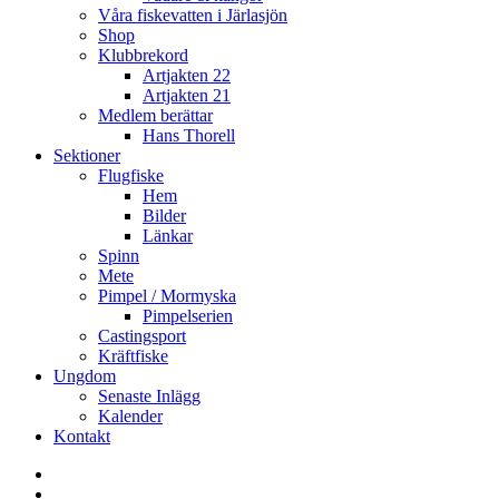
Våra fiskevatten i Järlasjön
Shop
Klubbrekord
Artjakten 22
Artjakten 21
Medlem berättar
Hans Thorell
Sektioner
Flugfiske
Hem
Bilder
Länkar
Spinn
Mete
Pimpel / Mormyska
Pimpelserien
Castingsport
Kräftfiske
Ungdom
Senaste Inlägg
Kalender
Kontakt
Enskede
Sportfiskeklubb
Fiske