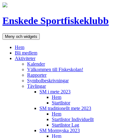
Hoppa
till
innehåll
Enskede Sportfiskeklubb
Meny och widgets
Hem
Bli medlem
Aktiviteter
Kalender
Välkommen till Fiskeskolan!
Rapporter
Symbolbeskrivningar
Tävlingar
SM i mete 2023
Hem
Startlistor
SM traditionellt mete 2023
Hem
Startlistor Individuellt
Startlistor Lag
SM Mormyska 2023
Hem