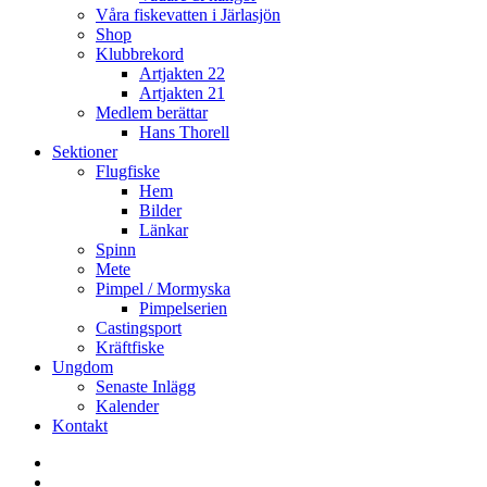
Våra fiskevatten i Järlasjön
Shop
Klubbrekord
Artjakten 22
Artjakten 21
Medlem berättar
Hans Thorell
Sektioner
Flugfiske
Hem
Bilder
Länkar
Spinn
Mete
Pimpel / Mormyska
Pimpelserien
Castingsport
Kräftfiske
Ungdom
Senaste Inlägg
Kalender
Kontakt
Enskede
Sportfiskeklubb
Fiske