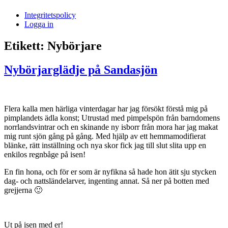
i
Integritetspolicy
Sandasjön
Logga in
Etikett:
Nybörjare
Nybörjarglädje på Sandasjön
Flera kalla men härliga vinterdagar har jag försökt förstå mig på
pimplandets ädla konst; Utrustad med pimpelspön från barndomens
norrlandsvintrar och en skinande ny isborr från mora har jag makat
mig runt sjön gång på gång. Med hjälp av ett hemmamodifierat
blänke, rätt inställning och nya skor fick jag till slut slita upp en
enkilos regnbåge på isen!
En fin hona, och för er som är nyfikna så hade hon ätit sju stycken
dag- och nattsländelarver, ingenting annat. Så ner på botten med
grejjerna 🙂
Ut på isen med er!