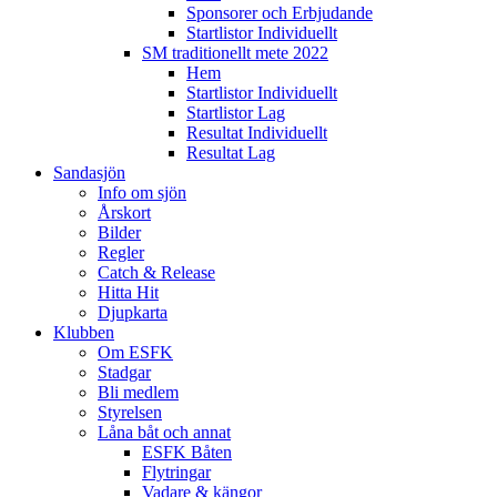
Sponsorer och Erbjudande
Startlistor Individuellt
SM traditionellt mete 2022
Hem
Startlistor Individuellt
Startlistor Lag
Resultat Individuellt
Resultat Lag
Sandasjön
Info om sjön
Årskort
Bilder
Regler
Catch & Release
Hitta Hit
Djupkarta
Klubben
Om ESFK
Stadgar
Bli medlem
Styrelsen
Låna båt och annat
ESFK Båten
Flytringar
Vadare & kängor