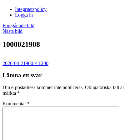
i
Integritetspolicy
Sandasjön
Logga in
Föregående bild
Nästa bild
1000021908
Postat
Full
2026-04-21
900 × 1200
storlek
Lämna ett svar
Din e-postadress kommer inte publiceras.
Obligatoriska fält är
märkta
*
Kommentar
*