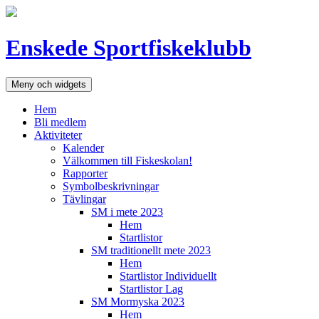
Hoppa
till
innehåll
Enskede Sportfiskeklubb
Meny och widgets
Hem
Bli medlem
Aktiviteter
Kalender
Välkommen till Fiskeskolan!
Rapporter
Symbolbeskrivningar
Tävlingar
SM i mete 2023
Hem
Startlistor
SM traditionellt mete 2023
Hem
Startlistor Individuellt
Startlistor Lag
SM Mormyska 2023
Hem