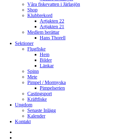
Våra fiskevatten i Järlasjön
Shop
Klubbrekord
Artjakten 22
Artjakten 21
Medlem berättar
Hans Thorell
Sektioner
Flugfiske
Hem
Bilder
Länkar
Spinn
Mete
Pimpel / Mormyska
Pimpelserien
Castingsport
Kräftfiske
Ungdom
Senaste Inlägg
Kalender
Kontakt
Enskede
Sportfiskeklubb
Fiske