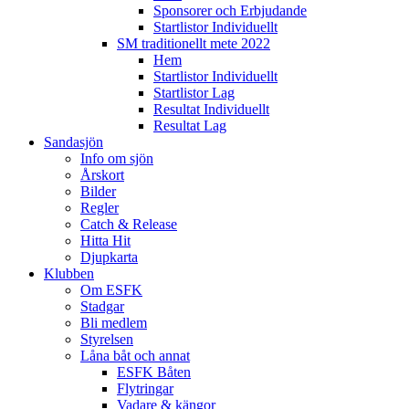
Sponsorer och Erbjudande
Startlistor Individuellt
SM traditionellt mete 2022
Hem
Startlistor Individuellt
Startlistor Lag
Resultat Individuellt
Resultat Lag
Sandasjön
Info om sjön
Årskort
Bilder
Regler
Catch & Release
Hitta Hit
Djupkarta
Klubben
Om ESFK
Stadgar
Bli medlem
Styrelsen
Låna båt och annat
ESFK Båten
Flytringar
Vadare & kängor