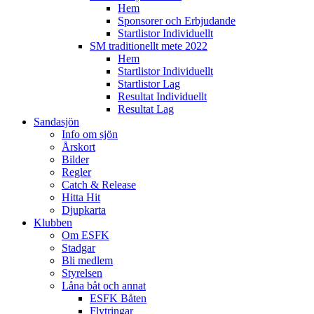
Hem
Sponsorer och Erbjudande
Startlistor Individuellt
SM traditionellt mete 2022
Hem
Startlistor Individuellt
Startlistor Lag
Resultat Individuellt
Resultat Lag
Sandasjön
Info om sjön
Årskort
Bilder
Regler
Catch & Release
Hitta Hit
Djupkarta
Klubben
Om ESFK
Stadgar
Bli medlem
Styrelsen
Låna båt och annat
ESFK Båten
Flytringar