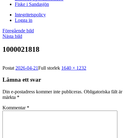
Fiske i Sandasjön
Integritetspolicy
Logga in
Föregående bild
Nästa bild
1000021818
Postat
2026-04-21
Full storlek
1640 × 1232
Lämna ett svar
Din e-postadress kommer inte publiceras.
Obligatoriska fält är
märkta
*
Kommentar
*