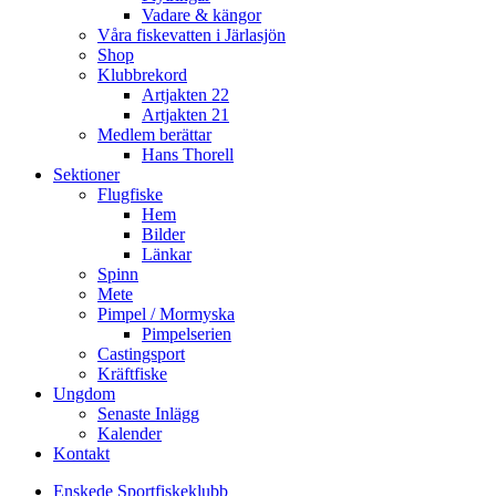
Vadare & kängor
Våra fiskevatten i Järlasjön
Shop
Klubbrekord
Artjakten 22
Artjakten 21
Medlem berättar
Hans Thorell
Sektioner
Flugfiske
Hem
Bilder
Länkar
Spinn
Mete
Pimpel / Mormyska
Pimpelserien
Castingsport
Kräftfiske
Ungdom
Senaste Inlägg
Kalender
Kontakt
Enskede Sportfiskeklubb