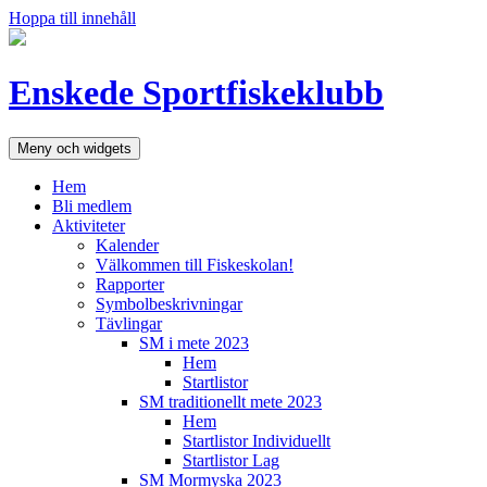
Hoppa till innehåll
Enskede Sportfiskeklubb
Meny och widgets
Hem
Bli medlem
Aktiviteter
Kalender
Välkommen till Fiskeskolan!
Rapporter
Symbolbeskrivningar
Tävlingar
SM i mete 2023
Hem
Startlistor
SM traditionellt mete 2023
Hem
Startlistor Individuellt
Startlistor Lag
SM Mormyska 2023