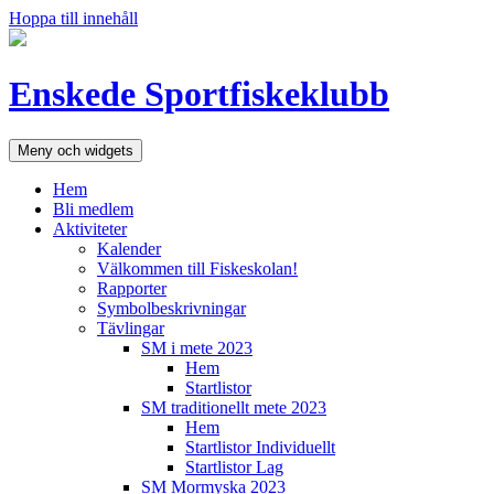
Hoppa till innehåll
Enskede Sportfiskeklubb
Meny och widgets
Hem
Bli medlem
Aktiviteter
Kalender
Välkommen till Fiskeskolan!
Rapporter
Symbolbeskrivningar
Tävlingar
SM i mete 2023
Hem
Startlistor
SM traditionellt mete 2023
Hem
Startlistor Individuellt
Startlistor Lag
SM Mormyska 2023