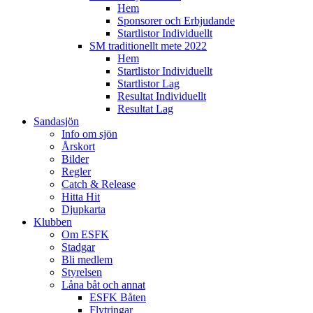
Hem
Sponsorer och Erbjudande
Startlistor Individuellt
SM traditionellt mete 2022
Hem
Startlistor Individuellt
Startlistor Lag
Resultat Individuellt
Resultat Lag
Sandasjön
Info om sjön
Årskort
Bilder
Regler
Catch & Release
Hitta Hit
Djupkarta
Klubben
Om ESFK
Stadgar
Bli medlem
Styrelsen
Låna båt och annat
ESFK Båten
Flytringar