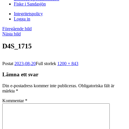
Fiske i Sandasjön
Integritetspolicy
Logga in
Föregående bild
Nästa bild
D4S_1715
Postat
2023-08-20
Full storlek
1200 × 843
Lämna ett svar
Din e-postadress kommer inte publiceras.
Obligatoriska fält är
märkta
*
Kommentar
*