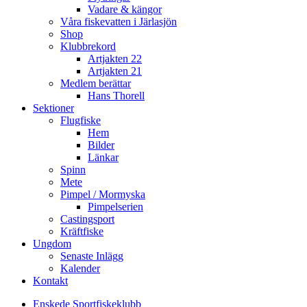
Vadare & kängor
Våra fiskevatten i Järlasjön
Shop
Klubbrekord
Artjakten 22
Artjakten 21
Medlem berättar
Hans Thorell
Sektioner
Flugfiske
Hem
Bilder
Länkar
Spinn
Mete
Pimpel / Mormyska
Pimpelserien
Castingsport
Kräftfiske
Ungdom
Senaste Inlägg
Kalender
Kontakt
Enskede Sportfiskeklubb