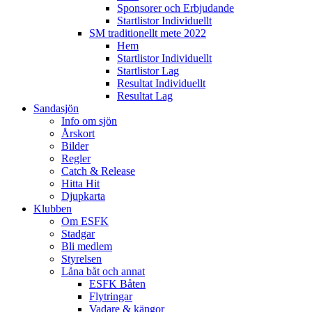
Sponsorer och Erbjudande
Startlistor Individuellt
SM traditionellt mete 2022
Hem
Startlistor Individuellt
Startlistor Lag
Resultat Individuellt
Resultat Lag
Sandasjön
Info om sjön
Årskort
Bilder
Regler
Catch & Release
Hitta Hit
Djupkarta
Klubben
Om ESFK
Stadgar
Bli medlem
Styrelsen
Låna båt och annat
ESFK Båten
Flytringar
Vadare & kängor