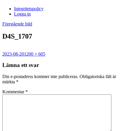
i
Integritetspolicy
Sandasjön
Logga in
Föregående bild
D4S_1707
Postat
Full
2023-08-20
1200 × 605
storlek
Lämna ett svar
Din e-postadress kommer inte publiceras.
Obligatoriska fält är
märkta
*
Kommentar
*