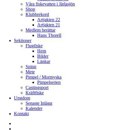
Våra fiskevatten i Järlasjön
Shop
Klubbrekord
Artjakten 22
Artjakten 21
Medlem berättar
Hans Thorell
Sektioner
Flugfiske
Hem
Bilder
Länkar
Spinn
Mete
Pimpel / Mormyska
Pimpelserien
Castingsport
Kräftfiske
Ungdom
Senaste Inlägg
Kalender
Kontakt
Enskede
Sportfiskeklubb
Fiske