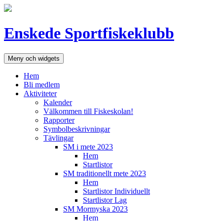
Hoppa
till
innehåll
Enskede Sportfiskeklubb
Meny och widgets
Hem
Bli medlem
Aktiviteter
Kalender
Välkommen till Fiskeskolan!
Rapporter
Symbolbeskrivningar
Tävlingar
SM i mete 2023
Hem
Startlistor
SM traditionellt mete 2023
Hem
Startlistor Individuellt
Startlistor Lag
SM Mormyska 2023
Hem