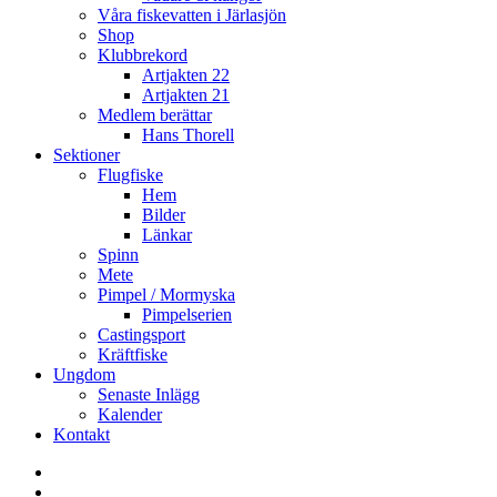
Våra fiskevatten i Järlasjön
Shop
Klubbrekord
Artjakten 22
Artjakten 21
Medlem berättar
Hans Thorell
Sektioner
Flugfiske
Hem
Bilder
Länkar
Spinn
Mete
Pimpel / Mormyska
Pimpelserien
Castingsport
Kräftfiske
Ungdom
Senaste Inlägg
Kalender
Kontakt
Enskede
Sportfiskeklubb
Fiske