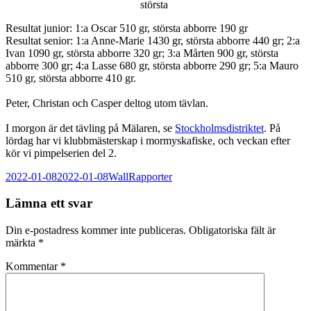
största
Resultat junior: 1:a Oscar 510 gr, största abborre 190 gr
Resultat senior: 1:a Anne-Marie 1430 gr, största abborre 440 gr; 2:a
Ivan 1090 gr, största abborre 320 gr; 3:a Mårten 900 gr, största
abborre 300 gr; 4:a Lasse 680 gr, största abborre 290 gr; 5:a Mauro
510 gr, största abborre 410 gr.
Peter, Christan och Casper deltog utom tävlan.
I morgon är det tävling på Mälaren, se
Stockholmsdistriktet
. På
lördag har vi klubbmästerskap i mormyskafiske, och veckan efter
kör vi pimpelserien del 2.
Postat
Författare
Kategorier
2022-01-08
2022-01-08
Wall
Rapporter
Lämna ett svar
Din e-postadress kommer inte publiceras.
Obligatoriska fält är
märkta
*
Kommentar
*