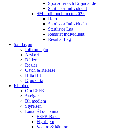
Sponsorer och Erbjudande
Startlistor Individuellt
SM traditionellt mete 2022
Hem
Startlistor Individuellt
Startlistor Lag
Resultat Individuellt
Resultat Lag
Sandasjön
Info om sjön
Årskort
Bilder
Regler
Catch & Release
Hitta Hit
Djupkarta
Klubben
Om ESFK
Stadgar
Bli medlem
Styrelsen
Låna båt och annat
ESFK Båten
Flytringar
Vadare & kängor