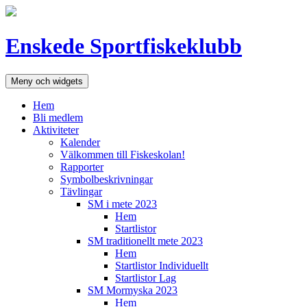
Hoppa
till
innehåll
Enskede Sportfiskeklubb
Meny och widgets
Hem
Bli medlem
Aktiviteter
Kalender
Välkommen till Fiskeskolan!
Rapporter
Symbolbeskrivningar
Tävlingar
SM i mete 2023
Hem
Startlistor
SM traditionellt mete 2023
Hem
Startlistor Individuellt
Startlistor Lag
SM Mormyska 2023
Hem