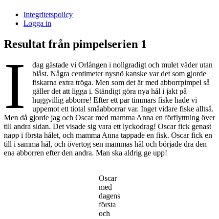
i
Integritetspolicy
Sandasjön
Logga in
Resultat från pimpelserien 1
I
dag gästade vi Orlången i nollgradigt och mulet väder utan
blåst. Några centimeter nysnö kanske var det som gjorde
fiskarna extra tröga. Men som det är med abborrpimpel så
gäller det att ligga i. Ständigt göra nya hål i jakt på
huggvillig abborre! Efter ett par timmars fiske hade vi
uppemot ett tiotal småabborrar var. Inget vidare fiske alltså.
Men då gjorde jag och Oscar med mamma Anna en förflyttning över
till andra sidan. Det visade sig vara ett lyckodrag! Oscar fick genast
napp i första hålet, och mamma Anna tappade en fisk. Oscar fick en
till i samma hål, och övertog sen mammas hål och började dra den
ena abborren efter den andra. Man ska aldrig ge upp!
Oscar
med
dagens
första
och