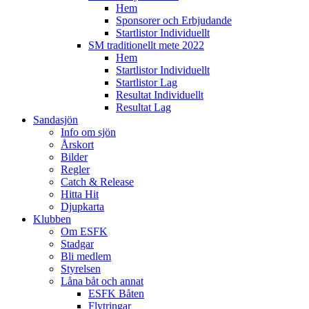
Hem
Sponsorer och Erbjudande
Startlistor Individuellt
SM traditionellt mete 2022
Hem
Startlistor Individuellt
Startlistor Lag
Resultat Individuellt
Resultat Lag
Sandasjön
Info om sjön
Årskort
Bilder
Regler
Catch & Release
Hitta Hit
Djupkarta
Klubben
Om ESFK
Stadgar
Bli medlem
Styrelsen
Låna båt och annat
ESFK Båten
Flytringar