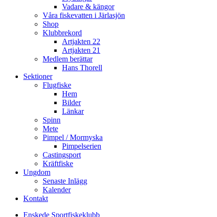
Vadare & kängor
Våra fiskevatten i Järlasjön
Shop
Klubbrekord
Artjakten 22
Artjakten 21
Medlem berättar
Hans Thorell
Sektioner
Flugfiske
Hem
Bilder
Länkar
Spinn
Mete
Pimpel / Mormyska
Pimpelserien
Castingsport
Kräftfiske
Ungdom
Senaste Inlägg
Kalender
Kontakt
Enskede Sportfiskeklubb