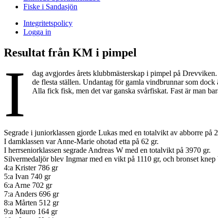
Fiske i Sandasjön
Integritetspolicy
Logga in
Resultat från KM i pimpel
I
dag avgjordes årets klubbmästerskap i pimpel på Drevviken. De
de flesta ställen. Undantag för gamla vindbrunnar som dock är
Alla fick fisk, men det var ganska svårfiskat. Fast är man bar
Segrade i juniorklassen gjorde Lukas med en totalvikt av abborre på 2
I damklassen var Anne-Marie ohotad etta på 62 gr.
I herrseniorklassen segrade Andreas W med en totalvikt på 3970 gr.
Silvermedaljör blev Ingmar med en vikt på 1110 gr, och bronset knep 
4:a Krister 786 gr
5:a Ivan 740 gr
6:a Arne 702 gr
7:a Anders 696 gr
8:a Mårten 512 gr
9:a Mauro 164 gr