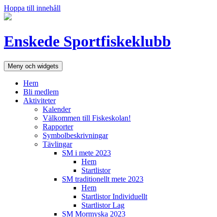
Hoppa till innehåll
Enskede Sportfiskeklubb
Meny och widgets
Hem
Bli medlem
Aktiviteter
Kalender
Välkommen till Fiskeskolan!
Rapporter
Symbolbeskrivningar
Tävlingar
SM i mete 2023
Hem
Startlistor
SM traditionellt mete 2023
Hem
Startlistor Individuellt
Startlistor Lag
SM Mormyska 2023