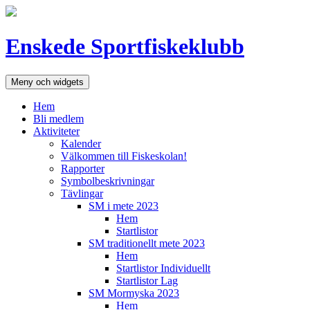
Hoppa
till
innehåll
Enskede Sportfiskeklubb
Meny och widgets
Hem
Bli medlem
Aktiviteter
Kalender
Välkommen till Fiskeskolan!
Rapporter
Symbolbeskrivningar
Tävlingar
SM i mete 2023
Hem
Startlistor
SM traditionellt mete 2023
Hem
Startlistor Individuellt
Startlistor Lag
SM Mormyska 2023
Hem