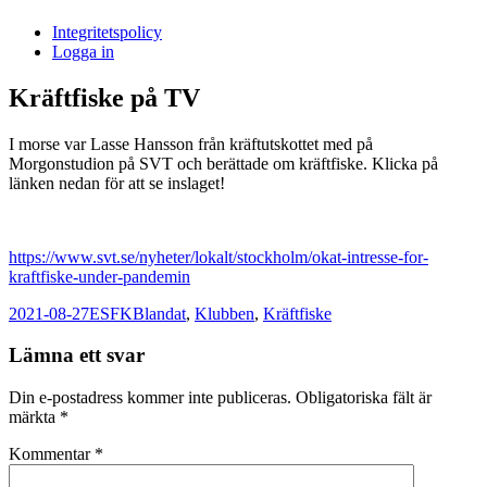
i
Integritetspolicy
Sandasjön
Logga in
Kräftfiske på TV
I morse var Lasse Hansson från kräftutskottet med på
Morgonstudion på SVT och berättade om kräftfiske. Klicka på
länken nedan för att se inslaget!
https://www.svt.se/nyheter/lokalt/stockholm/okat-intresse-for-
kraftfiske-under-pandemin
Postat
Författare
Kategorier
2021-08-27
ESFK
Blandat
,
Klubben
,
Kräftfiske
Lämna ett svar
Din e-postadress kommer inte publiceras.
Obligatoriska fält är
märkta
*
Kommentar
*