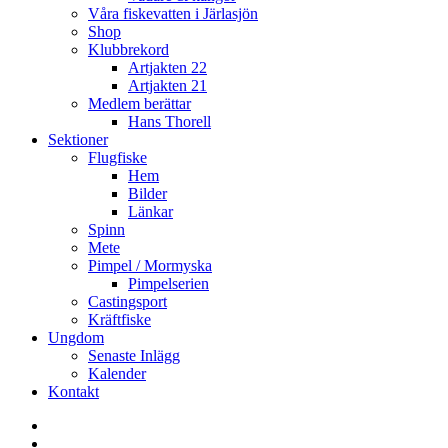
Våra fiskevatten i Järlasjön
Shop
Klubbrekord
Artjakten 22
Artjakten 21
Medlem berättar
Hans Thorell
Sektioner
Flugfiske
Hem
Bilder
Länkar
Spinn
Mete
Pimpel / Mormyska
Pimpelserien
Castingsport
Kräftfiske
Ungdom
Senaste Inlägg
Kalender
Kontakt
Enskede
Sportfiskeklubb
Fiske