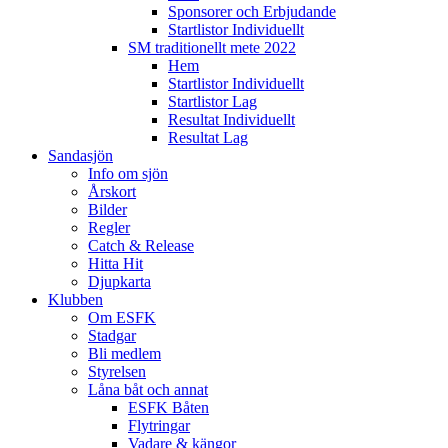
Sponsorer och Erbjudande
Startlistor Individuellt
SM traditionellt mete 2022
Hem
Startlistor Individuellt
Startlistor Lag
Resultat Individuellt
Resultat Lag
Sandasjön
Info om sjön
Årskort
Bilder
Regler
Catch & Release
Hitta Hit
Djupkarta
Klubben
Om ESFK
Stadgar
Bli medlem
Styrelsen
Låna båt och annat
ESFK Båten
Flytringar
Vadare & kängor