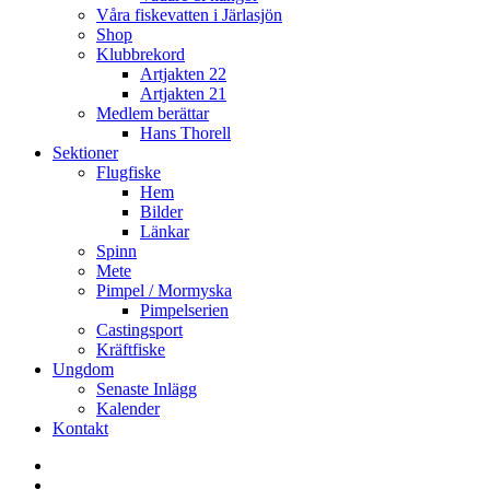
Våra fiskevatten i Järlasjön
Shop
Klubbrekord
Artjakten 22
Artjakten 21
Medlem berättar
Hans Thorell
Sektioner
Flugfiske
Hem
Bilder
Länkar
Spinn
Mete
Pimpel / Mormyska
Pimpelserien
Castingsport
Kräftfiske
Ungdom
Senaste Inlägg
Kalender
Kontakt
Enskede
Sportfiskeklubb
Fiske