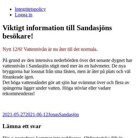
i
Integritetspolicy
Sandasjön
Logga in
Viktigt information till Sandasjöns
besökare!
Nytt 12/6! Vattennivån är nu åter till det normala.
På grund av den intensiva nederbörden över det senaste dygnet har
vattennivån i Sandasjön stigit med mer än en halvmeter. De nya
bryggorna har lossnat från sina fästen, men är åter på plats och väl
förankrade igen.
Det höga vattenståndet gör att sjön har svämmat över och flera av
spängerna ligger under vatten. Höga stövlar eller vadare
rekommenderas!
Postat
Författare
Kategorier
2021-05-27
2021-06-12
Jonas
Sandasjön
Lämna ett svar