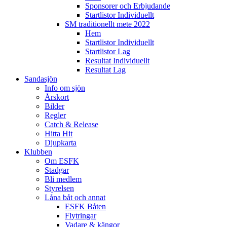
Sponsorer och Erbjudande
Startlistor Individuellt
SM traditionellt mete 2022
Hem
Startlistor Individuellt
Startlistor Lag
Resultat Individuellt
Resultat Lag
Sandasjön
Info om sjön
Årskort
Bilder
Regler
Catch & Release
Hitta Hit
Djupkarta
Klubben
Om ESFK
Stadgar
Bli medlem
Styrelsen
Låna båt och annat
ESFK Båten
Flytringar
Vadare & kängor