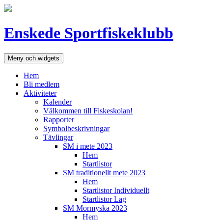
Hoppa
till
innehåll
Enskede Sportfiskeklubb
Meny och widgets
Hem
Bli medlem
Aktiviteter
Kalender
Välkommen till Fiskeskolan!
Rapporter
Symbolbeskrivningar
Tävlingar
SM i mete 2023
Hem
Startlistor
SM traditionellt mete 2023
Hem
Startlistor Individuellt
Startlistor Lag
SM Mormyska 2023
Hem