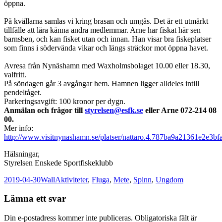
öppna.
På kvällarna samlas vi kring brasan och umgås. Det är ett utmärkt
tillfälle att lära känna andra medlemmar. Arne har fiskat här sen
barnsben, och kan fisket utan och innan. Han visar bra fiskeplatser
som finns i södervända vikar och längs sträckor mot öppna havet.
Avresa från Nynäshamn med Waxholmsbolaget 10.00 eller 18.30,
valfritt.
På söndagen går 3 avgångar hem. Hamnen ligger alldeles intill
pendeltåget.
Parkeringsavgift: 100 kronor per dygn.
Anmälan och frågor till
styrelsen@esfk.se
eller Arne 072-214 08
00.
Mer info:
http://www.visitnynashamn.se/platser/nattaro.4.787ba9a21361e2e3b
Hälsningar,
Styrelsen Enskede Sportfiskeklubb
Postat
Författare
Kategorier
2019-04-30
Wall
Aktiviteter
,
Fluga
,
Mete
,
Spinn
,
Ungdom
Lämna ett svar
Din e-postadress kommer inte publiceras.
Obligatoriska fält är