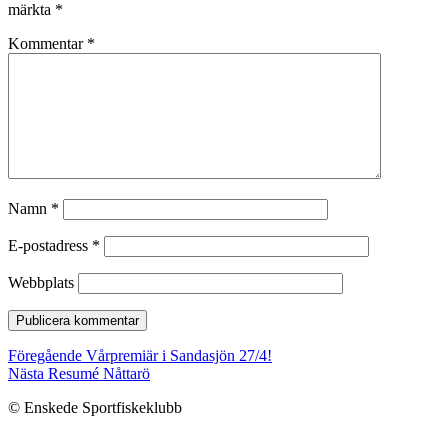
märkta
*
Kommentar
*
Namn
*
E-postadress
*
Webbplats
Inläggsnavigering
Föregående
Föregående
Vårpremiär i Sandasjön 27/4!
Nästa
inlägg:
Nästa
Resumé Nåttarö
inlägg:
© Enskede Sportfiskeklubb