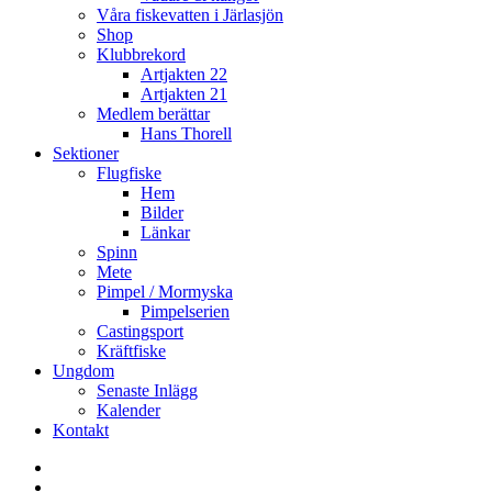
Våra fiskevatten i Järlasjön
Shop
Klubbrekord
Artjakten 22
Artjakten 21
Medlem berättar
Hans Thorell
Sektioner
Flugfiske
Hem
Bilder
Länkar
Spinn
Mete
Pimpel / Mormyska
Pimpelserien
Castingsport
Kräftfiske
Ungdom
Senaste Inlägg
Kalender
Kontakt
Enskede
Sportfiskeklubb
Fiske