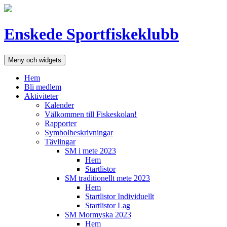
Hoppa
till
innehåll
Enskede Sportfiskeklubb
Meny och widgets
Hem
Bli medlem
Aktiviteter
Kalender
Välkommen till Fiskeskolan!
Rapporter
Symbolbeskrivningar
Tävlingar
SM i mete 2023
Hem
Startlistor
SM traditionellt mete 2023
Hem
Startlistor Individuellt
Startlistor Lag
SM Mormyska 2023
Hem