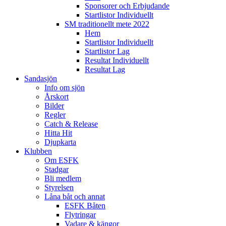
Sponsorer och Erbjudande
Startlistor Individuellt
SM traditionellt mete 2022
Hem
Startlistor Individuellt
Startlistor Lag
Resultat Individuellt
Resultat Lag
Sandasjön
Info om sjön
Årskort
Bilder
Regler
Catch & Release
Hitta Hit
Djupkarta
Klubben
Om ESFK
Stadgar
Bli medlem
Styrelsen
Låna båt och annat
ESFK Båten
Flytringar
Vadare & kängor