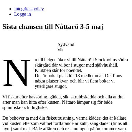
i
Integritetspolicy
Sandasjön
Logga in
Sista chansen till Nåttarö 3-5 maj
Sydvänd
vik
N
u till helgen åker vi till Nåttarö i Stockholms södra
skärgård där vi bor i stugor med självhushåll.
Klubben står för boendet.
Det är bokat plats för 18 medlemmar. Det finns
några platser kvar, och blir vi flera bokar vi
ytterligare stugor.
Vi fiskar efter havsöring, gädda, sik, skrubbskädda och alla andra
arter man kan hitta efter kusten. Nåttarö lämpar sig för både
spinnfiske och flugfiske.
Du behöver ta med din fiskeutrustning, varma kläder; det är kallare
vid kusten eftersom vattnet fortfarande är kallt, sängkläder (finns att
hyra) samt mat. Både affären och restaurangen på ön kommer vara