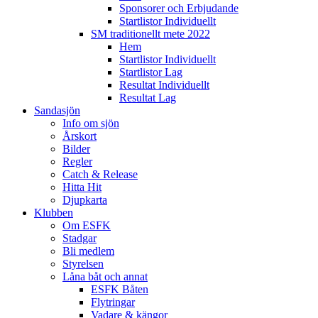
Sponsorer och Erbjudande
Startlistor Individuellt
SM traditionellt mete 2022
Hem
Startlistor Individuellt
Startlistor Lag
Resultat Individuellt
Resultat Lag
Sandasjön
Info om sjön
Årskort
Bilder
Regler
Catch & Release
Hitta Hit
Djupkarta
Klubben
Om ESFK
Stadgar
Bli medlem
Styrelsen
Låna båt och annat
ESFK Båten
Flytringar
Vadare & kängor