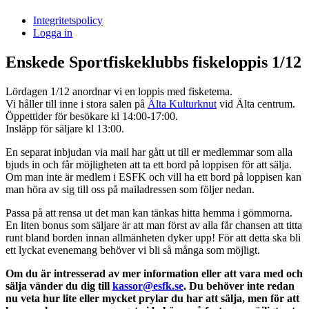
i
Integritetspolicy
Sandasjön
Logga in
Enskede Sportfiskeklubbs fiskeloppis 1/12
Lördagen 1/12 anordnar vi en loppis med fisketema.
Vi håller till inne i stora salen på
Älta Kulturknut
vid Älta centrum.
Öppettider för besökare kl 14:00-17:00.
Insläpp för säljare kl 13:00.
En separat inbjudan via mail har gått ut till er medlemmar som alla
bjuds in och får möjligheten att ta ett bord på loppisen för att sälja.
Om man inte är medlem i ESFK och vill ha ett bord på loppisen kan
man höra av sig till oss på mailadressen som följer nedan.
Passa på att rensa ut det man kan tänkas hitta hemma i gömmorna.
En liten bonus som säljare är att man först av alla får chansen att titta
runt bland borden innan allmänheten dyker upp! För att detta ska bli
ett lyckat evenemang behöver vi bli så många som möjligt.
Om du är intresserad av mer information eller att vara med och
sälja vänder du dig till
kassor@esfk.se
. Du behöver inte redan
nu veta hur lite eller mycket prylar du har att sälja, men för att