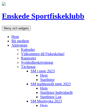
Hoppa
till
innehåll
Enskede Sportfiskeklubb
Meny och widgets
Hem
Bli medlem
Aktiviteter
Kalender
Välkommen till Fiskeskolan!
Rapporter
Symbolbeskrivningar
Tävlingar
SM i mete 2023
Hem
Startlistor
SM traditionellt mete 2023
Hem
Startlistor Individuellt
Startlistor Lag
SM Mormyska 2023
Hem