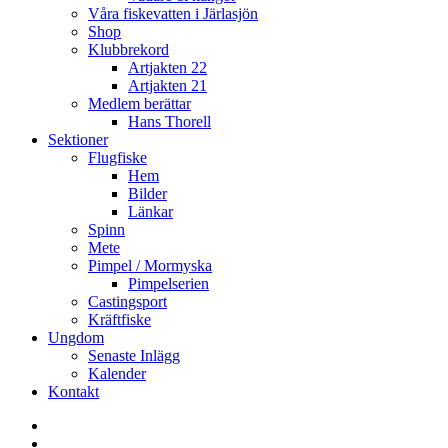
Våra fiskevatten i Järlasjön
Shop
Klubbrekord
Artjakten 22
Artjakten 21
Medlem berättar
Hans Thorell
Sektioner
Flugfiske
Hem
Bilder
Länkar
Spinn
Mete
Pimpel / Mormyska
Pimpelserien
Castingsport
Kräftfiske
Ungdom
Senaste Inlägg
Kalender
Kontakt
Enskede
Sportfiskeklubb
Fiske