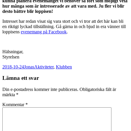
kunna planera evenemanget vi behöver så fort som möjligt veta
hur många som är intresserade av att vara med. Ju fler vi blir
desto bättre blir loppisen!
Intresset har redan visat sig vara stort och vi tror att det här kan bli
en riktigt lyckad tillställning. Gå gärna in och bjud in era vänner till
loppisens
evenemang på Facebook
.
Hälsningar,
Styrelsen
Postat
Författare
Kategorier
2018-10-24
Jonas
Aktiviteter
,
Klubben
Lämna ett svar
Din e-postadress kommer inte publiceras.
Obligatoriska fält är
märkta
*
Kommentar
*