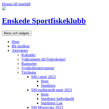
Hoppa till innehåll
Enskede Sportfiskeklubb
Meny och widgets
Hem
Bli medlem
Aktiviteter
Kalender
Välkommen till Fiskeskolan!
Rapporter
Symbolbeskrivningar
Tävlingar
SM i mete 2023
Hem
Startlistor
SM traditionellt mete 2023
Hem
Startlistor Individuellt
Startlistor Lag
SM Mormyska 2023