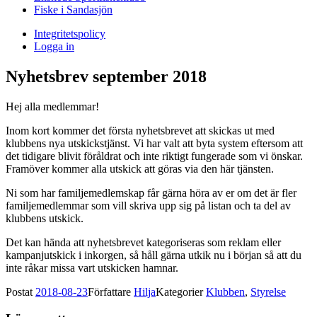
Fiske i Sandasjön
Integritetspolicy
Logga in
Nyhetsbrev september 2018
Hej alla medlemmar!
Inom kort kommer det första nyhetsbrevet att skickas ut med
klubbens nya utskickstjänst. Vi har valt att byta system eftersom att
det tidigare blivit föråldrat och inte riktigt fungerade som vi önskar.
Framöver kommer alla utskick att göras via den här tjänsten.
Ni som har familjemedlemskap får gärna höra av er om det är fler
familjemedlemmar som vill skriva upp sig på listan och ta del av
klubbens utskick.
Det kan hända att nyhetsbrevet kategoriseras som reklam eller
kampanjutskick i inkorgen, så håll gärna utkik nu i början så att du
inte råkar missa vart utskicken hamnar.
Postat
2018-08-23
Författare
Hilja
Kategorier
Klubben
,
Styrelse