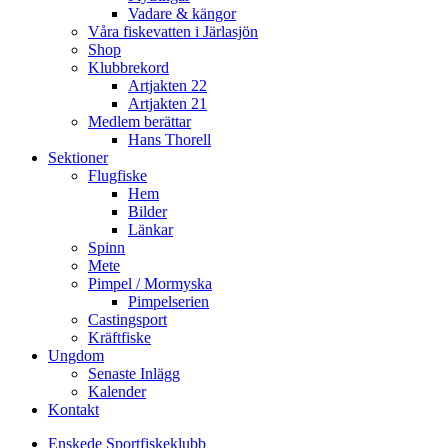
Vadare & kängor
Våra fiskevatten i Järlasjön
Shop
Klubbrekord
Artjakten 22
Artjakten 21
Medlem berättar
Hans Thorell
Sektioner
Flugfiske
Hem
Bilder
Länkar
Spinn
Mete
Pimpel / Mormyska
Pimpelserien
Castingsport
Kräftfiske
Ungdom
Senaste Inlägg
Kalender
Kontakt
Enskede Sportfiskeklubb