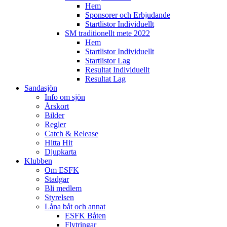
Hem
Sponsorer och Erbjudande
Startlistor Individuellt
SM traditionellt mete 2022
Hem
Startlistor Individuellt
Startlistor Lag
Resultat Individuellt
Resultat Lag
Sandasjön
Info om sjön
Årskort
Bilder
Regler
Catch & Release
Hitta Hit
Djupkarta
Klubben
Om ESFK
Stadgar
Bli medlem
Styrelsen
Låna båt och annat
ESFK Båten
Flytringar