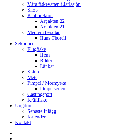
Våra fiskevatten i Järlasjön
Shop
Klubbrekord
Artjakten 22
Artjakten 21
Medlem berättar
Hans Thorell
Sektioner
Flugfiske
Hem
Bilder
Länkar
Spinn
Mete
Pimpel / Mormyska
Pimpelserien
Castingsport
Kräftfiske
Ungdom
Senaste Inlägg
Kalender
Kontakt
Enskede
Sportfiskeklubb
Fiske