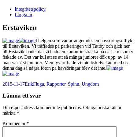
i
Integritetspolicy
Sandasjön
Logga in
Erstaviken
I helgen som var arrangerades en havsöringsutflykt
till Erstaviken. Vi träffades på parkeringen vid Tattby och gick ner
till Erstaviksbadet där vi hade en kanonfin sträcka på ca 1 km som vi
fiskade av. Det var kul att se att så många juniorer dök upp, av 14
man var 7 st juniorer. Men tyvärr hade vi inte fiskelyckan med oss
denna dag så några foton på havsöringar blev det inte.
Postat
Författare
Kategorier
2015-11-17
Erik
Fluga
,
Rapporter
,
Spinn
,
Ungdom
Lämna ett svar
Din e-postadress kommer inte publiceras.
Obligatoriska fält är
märkta
*
Kommentar
*