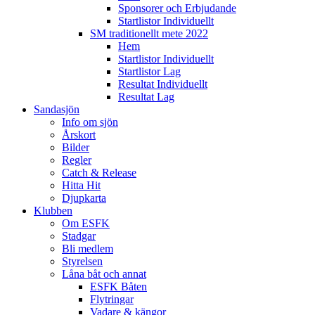
Sponsorer och Erbjudande
Startlistor Individuellt
SM traditionellt mete 2022
Hem
Startlistor Individuellt
Startlistor Lag
Resultat Individuellt
Resultat Lag
Sandasjön
Info om sjön
Årskort
Bilder
Regler
Catch & Release
Hitta Hit
Djupkarta
Klubben
Om ESFK
Stadgar
Bli medlem
Styrelsen
Låna båt och annat
ESFK Båten
Flytringar
Vadare & kängor