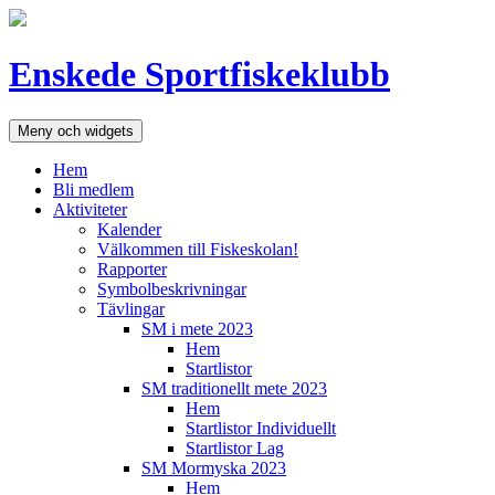
Hoppa
till
innehåll
Enskede Sportfiskeklubb
Meny och widgets
Hem
Bli medlem
Aktiviteter
Kalender
Välkommen till Fiskeskolan!
Rapporter
Symbolbeskrivningar
Tävlingar
SM i mete 2023
Hem
Startlistor
SM traditionellt mete 2023
Hem
Startlistor Individuellt
Startlistor Lag
SM Mormyska 2023
Hem