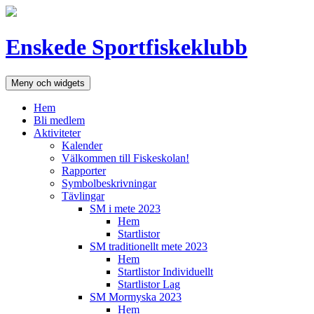
Hoppa
till
innehåll
Enskede Sportfiskeklubb
Meny och widgets
Hem
Bli medlem
Aktiviteter
Kalender
Välkommen till Fiskeskolan!
Rapporter
Symbolbeskrivningar
Tävlingar
SM i mete 2023
Hem
Startlistor
SM traditionellt mete 2023
Hem
Startlistor Individuellt
Startlistor Lag
SM Mormyska 2023
Hem