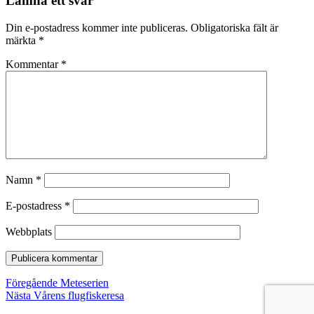
Lämna ett svar
Din e-postadress kommer inte publiceras.
Obligatoriska fält är
märkta
*
Kommentar
*
Namn
*
E-postadress
*
Webbplats
Inläggsnavigering
Föregående
Föregående
Meteserien
Nästa
inlägg:
Nästa
Vårens flugfiskeresa
inlägg: