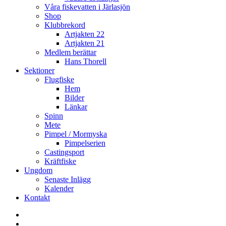
Våra fiskevatten i Järlasjön
Shop
Klubbrekord
Artjakten 22
Artjakten 21
Medlem berättar
Hans Thorell
Sektioner
Flugfiske
Hem
Bilder
Länkar
Spinn
Mete
Pimpel / Mormyska
Pimpelserien
Castingsport
Kräftfiske
Ungdom
Senaste Inlägg
Kalender
Kontakt
Enskede
Sportfiskeklubb
Fiske