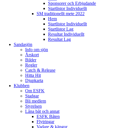
Sponsorer och Erbjudande
Startlistor Individuellt
SM traditionellt mete 2022
Hem
Startlistor Individuellt
Startlistor Lag
Resultat Individuellt
Resultat Lag
Sandasjön
Info om sjön
Årskort
Bilder
Regler
Catch & Release
Hitta Hit
Djupkarta
Klubben
Om ESFK
Stadgar
Bli medlem
Styrelsen
Låna båt och annat
ESFK Båten
Flytringar
Vadare & kängor