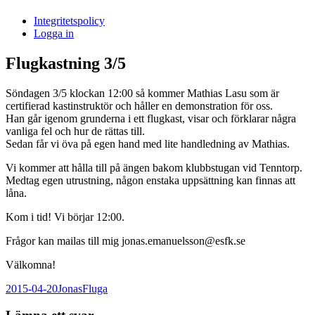
i
Integritetspolicy
Sandasjön
Logga in
Flugkastning 3/5
Söndagen 3/5 klockan 12:00 så kommer Mathias Lasu som är
certifierad kastinstruktör och håller en demonstration för oss.
Han går igenom grunderna i ett flugkast, visar och förklarar några
vanliga fel och hur de rättas till.
Sedan får vi öva på egen hand med lite handledning av Mathias.
Vi kommer att hålla till på ängen bakom klubbstugan vid Tenntorp.
Medtag egen utrustning, någon enstaka uppsättning kan finnas att
låna.
Kom i tid! Vi börjar 12:00.
Frågor kan mailas till mig jonas.emanuelsson@esfk.se
Välkomna!
Postat
Författare
Kategorier
2015-04-20
Jonas
Fluga