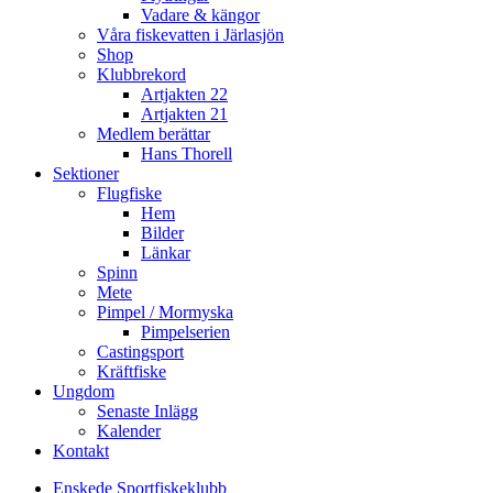
Vadare & kängor
Våra fiskevatten i Järlasjön
Shop
Klubbrekord
Artjakten 22
Artjakten 21
Medlem berättar
Hans Thorell
Sektioner
Flugfiske
Hem
Bilder
Länkar
Spinn
Mete
Pimpel / Mormyska
Pimpelserien
Castingsport
Kräftfiske
Ungdom
Senaste Inlägg
Kalender
Kontakt
Enskede Sportfiskeklubb