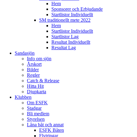
Hem
Sponsorer och Erbjudande
Startlistor Individuellt
SM traditionellt mete 2022
Hem
Startlistor Individuellt
Startlistor Lag
Resultat Individuellt
Resultat Lag
Sandasjön
Info om sjön
Årskort
Bilder
Regler
Catch & Release
Hitta Hit
Djupkarta
Klubben
Om ESFK
Stadgar
Bli medlem
Styrelsen
Låna båt och annat
ESFK Båten
Flytringar