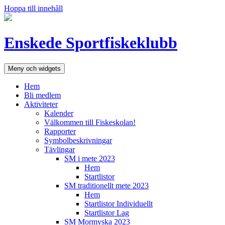
Hoppa till innehåll
Enskede Sportfiskeklubb
Meny och widgets
Hem
Bli medlem
Aktiviteter
Kalender
Välkommen till Fiskeskolan!
Rapporter
Symbolbeskrivningar
Tävlingar
SM i mete 2023
Hem
Startlistor
SM traditionellt mete 2023
Hem
Startlistor Individuellt
Startlistor Lag
SM Mormyska 2023