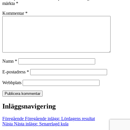
märkta
*
Kommentar
*
Namn
*
E-postadress
*
Webbplats
Inläggsnavigering
Föregående
Föregående inlägg:
Lördagens resultat
Nästa
Nästa inlägg:
Senarelagd kula