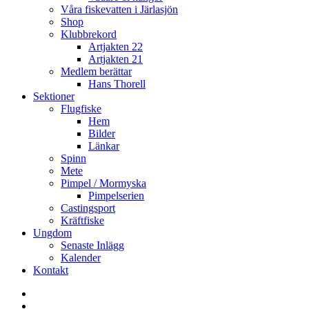
Våra fiskevatten i Järlasjön
Shop
Klubbrekord
Artjakten 22
Artjakten 21
Medlem berättar
Hans Thorell
Sektioner
Flugfiske
Hem
Bilder
Länkar
Spinn
Mete
Pimpel / Mormyska
Pimpelserien
Castingsport
Kräftfiske
Ungdom
Senaste Inlägg
Kalender
Kontakt
Enskede
Sportfiskeklubb
Fiske