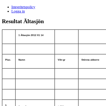
i
Integritetspolicy
Sandasjön
Logga in
Resultat Ältasjön
1 Ältasjön 2012 01 14
Plac.
Namn
Vikt gr
Största abborre
1