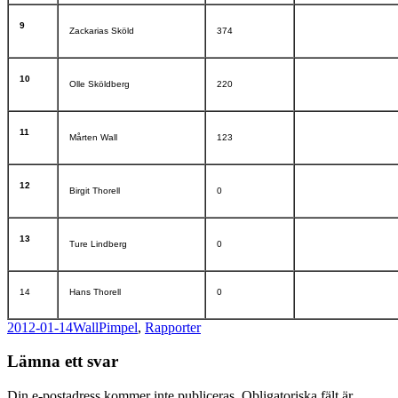
9
Zackarias Sköld
374
10
Olle Sköldberg
220
11
Mårten Wall
123
12
Birgit Thorell
0
13
Ture Lindberg
0
14
Hans Thorell
0
Postat
Författare
Kategorier
2012-01-14
Wall
Pimpel
,
Rapporter
Lämna ett svar
Din e-postadress kommer inte publiceras.
Obligatoriska fält är