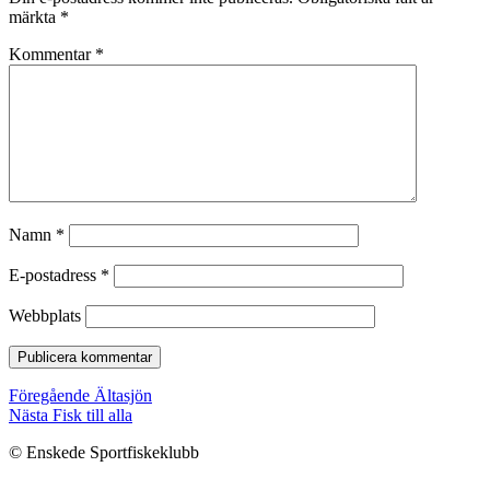
märkta
*
Kommentar
*
Namn
*
E-postadress
*
Webbplats
Inläggsnavigering
Föregående
Föregående
Ältasjön
Nästa
inlägg:
Nästa
Fisk till alla
inlägg:
© Enskede Sportfiskeklubb