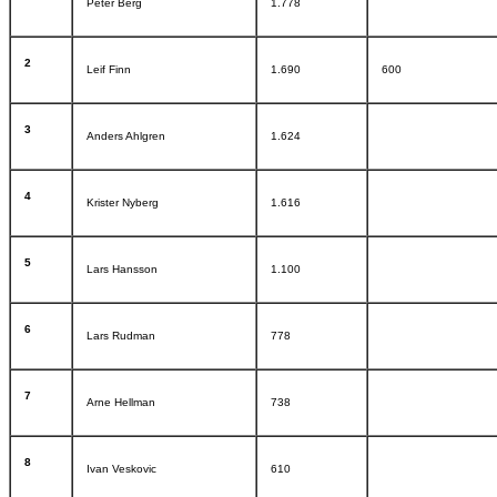
Peter Berg
1.778
2
Leif Finn
1.690
600
3
Anders Ahlgren
1.624
4
Krister Nyberg
1.616
5
Lars Hansson
1.100
6
Lars Rudman
778
7
Arne Hellman
738
8
Ivan Veskovic
610