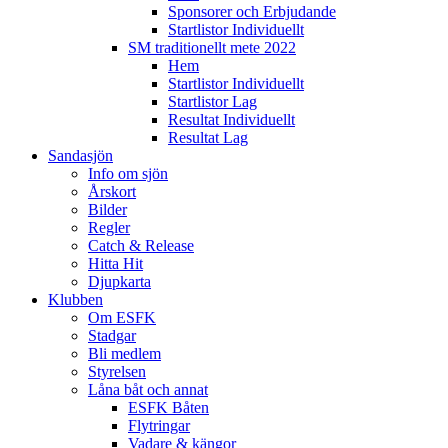
Sponsorer och Erbjudande
Startlistor Individuellt
SM traditionellt mete 2022
Hem
Startlistor Individuellt
Startlistor Lag
Resultat Individuellt
Resultat Lag
Sandasjön
Info om sjön
Årskort
Bilder
Regler
Catch & Release
Hitta Hit
Djupkarta
Klubben
Om ESFK
Stadgar
Bli medlem
Styrelsen
Låna båt och annat
ESFK Båten
Flytringar
Vadare & kängor