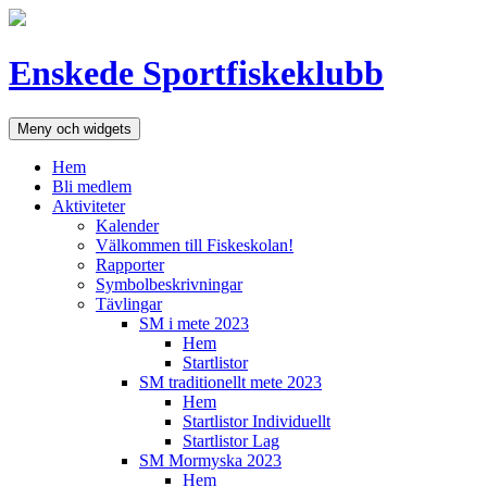
Hoppa
till
innehåll
Enskede Sportfiskeklubb
Meny och widgets
Hem
Bli medlem
Aktiviteter
Kalender
Välkommen till Fiskeskolan!
Rapporter
Symbolbeskrivningar
Tävlingar
SM i mete 2023
Hem
Startlistor
SM traditionellt mete 2023
Hem
Startlistor Individuellt
Startlistor Lag
SM Mormyska 2023
Hem