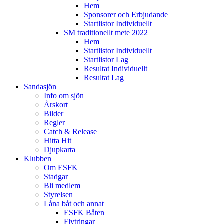
Hem
Sponsorer och Erbjudande
Startlistor Individuellt
SM traditionellt mete 2022
Hem
Startlistor Individuellt
Startlistor Lag
Resultat Individuellt
Resultat Lag
Sandasjön
Info om sjön
Årskort
Bilder
Regler
Catch & Release
Hitta Hit
Djupkarta
Klubben
Om ESFK
Stadgar
Bli medlem
Styrelsen
Låna båt och annat
ESFK Båten
Flytringar