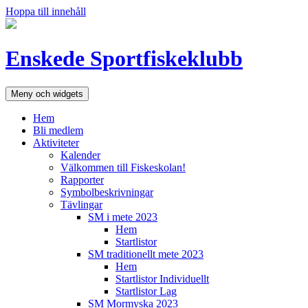
Hoppa till innehåll
Enskede Sportfiskeklubb
Meny och widgets
Hem
Bli medlem
Aktiviteter
Kalender
Välkommen till Fiskeskolan!
Rapporter
Symbolbeskrivningar
Tävlingar
SM i mete 2023
Hem
Startlistor
SM traditionellt mete 2023
Hem
Startlistor Individuellt
Startlistor Lag
SM Mormyska 2023