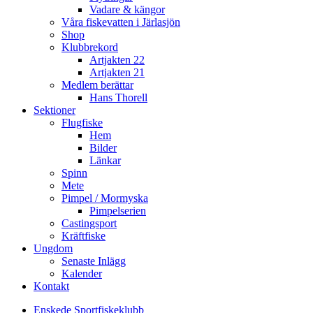
Vadare & kängor
Våra fiskevatten i Järlasjön
Shop
Klubbrekord
Artjakten 22
Artjakten 21
Medlem berättar
Hans Thorell
Sektioner
Flugfiske
Hem
Bilder
Länkar
Spinn
Mete
Pimpel / Mormyska
Pimpelserien
Castingsport
Kräftfiske
Ungdom
Senaste Inlägg
Kalender
Kontakt
Enskede Sportfiskeklubb