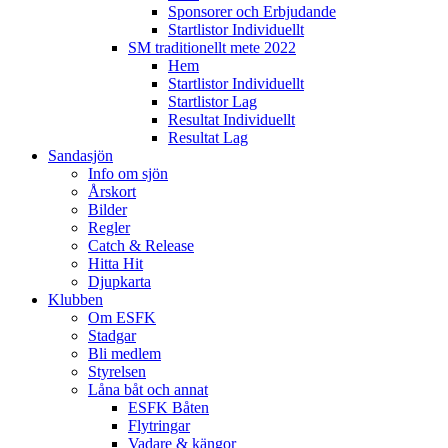
Sponsorer och Erbjudande
Startlistor Individuellt
SM traditionellt mete 2022
Hem
Startlistor Individuellt
Startlistor Lag
Resultat Individuellt
Resultat Lag
Sandasjön
Info om sjön
Årskort
Bilder
Regler
Catch & Release
Hitta Hit
Djupkarta
Klubben
Om ESFK
Stadgar
Bli medlem
Styrelsen
Låna båt och annat
ESFK Båten
Flytringar
Vadare & kängor