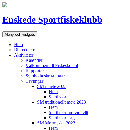
Hoppa
till
innehåll
Enskede Sportfiskeklubb
Meny och widgets
Hem
Bli medlem
Aktiviteter
Kalender
Välkommen till Fiskeskolan!
Rapporter
Symbolbeskrivningar
Tävlingar
SM i mete 2023
Hem
Startlistor
SM traditionellt mete 2023
Hem
Startlistor Individuellt
Startlistor Lag
SM Mormyska 2023
Hem