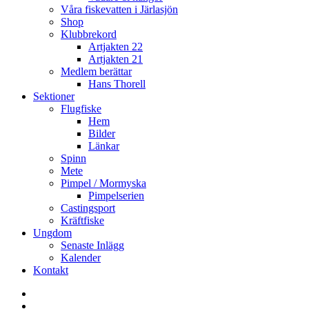
Våra fiskevatten i Järlasjön
Shop
Klubbrekord
Artjakten 22
Artjakten 21
Medlem berättar
Hans Thorell
Sektioner
Flugfiske
Hem
Bilder
Länkar
Spinn
Mete
Pimpel / Mormyska
Pimpelserien
Castingsport
Kräftfiske
Ungdom
Senaste Inlägg
Kalender
Kontakt
Enskede
Sportfiskeklubb
Fiske