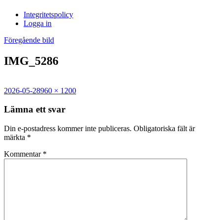
i
Integritetspolicy
Sandasjön
Logga in
Föregående bild
IMG_5286
Postat
Full
2026-05-28
960 × 1200
storlek
Lämna ett svar
Din e-postadress kommer inte publiceras.
Obligatoriska fält är
märkta
*
Kommentar
*