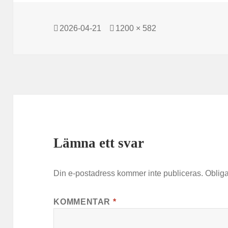
Postat
2026-04-21
Full
1200 × 582
storlek
Lämna ett svar
Din e-postadress kommer inte publiceras.
Obliga
KOMMENTAR
*