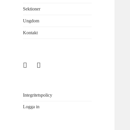
Sektioner
Ungdom
Kontakt
Enskede
Fiske
Sportfiskeklubb
i
Sandasjön
Integritetspolicy
Logga in