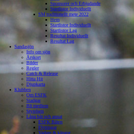
Sponsorer och Erbjudande
Startlistor Individuellt
SM traditionellt mete 2022
Hem
Startlistor Individuellt
Startlistor Lag
Resultat Individuellt
Resultat Lag
Sandasjön
Info om sjön
Årskort
Bilder
Regler
Catch & Release
Hitta Hit
Djupkarta
Klubben
Om ESFK
Stadgar
Bli medlem
Styrelsen
Låna båt och annat
ESFK Båten
Flytringar
Vadare & kängor