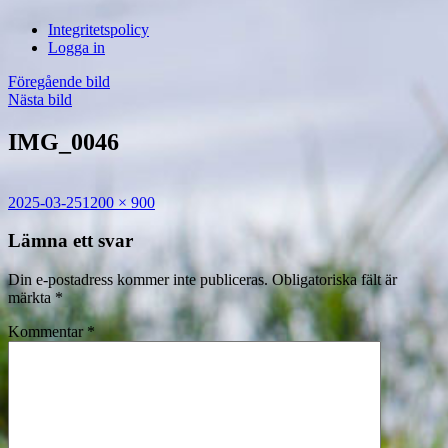
i
Integritetspolicy
Sandasjön
Logga in
Föregående bild
Nästa bild
IMG_0046
Postat
Full
2025-03-25
1200 × 900
storlek
Lämna ett svar
Din e-postadress kommer inte publiceras.
Obligatoriska fält är
märkta
*
Kommentar
*