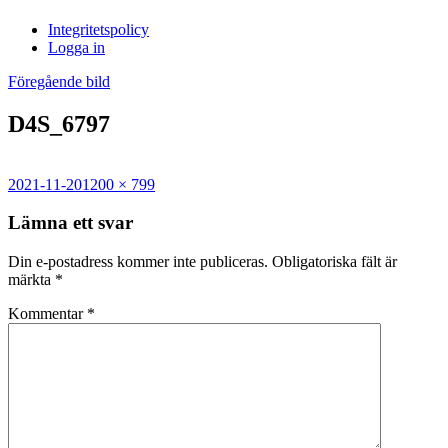
i
Integritetspolicy
Sandasjön
Logga in
Föregående bild
D4S_6797
Postat
Full
2021-11-20
1200 × 799
storlek
Lämna ett svar
Din e-postadress kommer inte publiceras.
Obligatoriska fält är
märkta
*
Kommentar
*