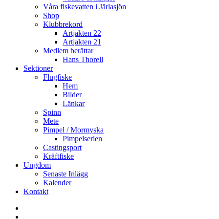
Våra fiskevatten i Järlasjön
Shop
Klubbrekord
Artjakten 22
Artjakten 21
Medlem berättar
Hans Thorell
Sektioner
Flugfiske
Hem
Bilder
Länkar
Spinn
Mete
Pimpel / Mormyska
Pimpelserien
Castingsport
Kräftfiske
Ungdom
Senaste Inlägg
Kalender
Kontakt
Enskede
Sportfiskeklubb
Fiske