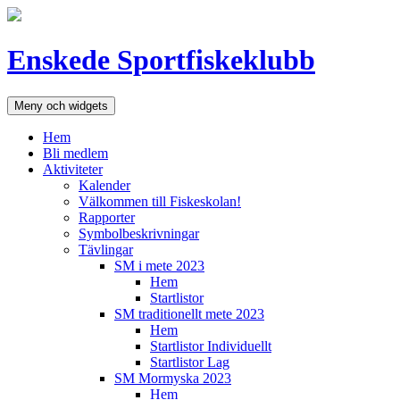
Hoppa
till
innehåll
Enskede Sportfiskeklubb
Meny och widgets
Hem
Bli medlem
Aktiviteter
Kalender
Välkommen till Fiskeskolan!
Rapporter
Symbolbeskrivningar
Tävlingar
SM i mete 2023
Hem
Startlistor
SM traditionellt mete 2023
Hem
Startlistor Individuellt
Startlistor Lag
SM Mormyska 2023
Hem