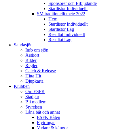
Sponsorer och Erbjudande
Startlistor Individuellt
SM traditionellt mete 2022
Hem
Startlistor Individuellt
Startlistor Lag
Resultat Individuellt
Resultat Lag
Sandasjön
Info om sjön
Årskort
Bilder
Regler
Catch & Release
Hitta Hit
Djupkarta
Klubben
Om ESFK
Stadgar
Bli medlem
Styrelsen
Låna båt och annat
ESFK Båten
Flytringar
Vadare & kängor