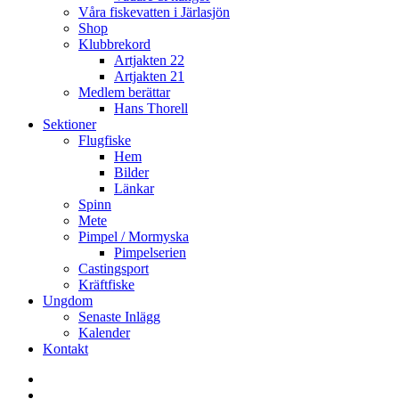
Våra fiskevatten i Järlasjön
Shop
Klubbrekord
Artjakten 22
Artjakten 21
Medlem berättar
Hans Thorell
Sektioner
Flugfiske
Hem
Bilder
Länkar
Spinn
Mete
Pimpel / Mormyska
Pimpelserien
Castingsport
Kräftfiske
Ungdom
Senaste Inlägg
Kalender
Kontakt
Enskede
Sportfiskeklubb
Fiske