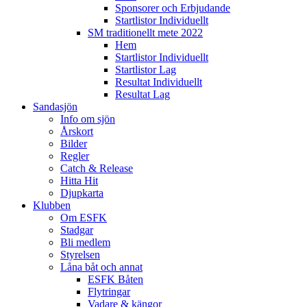
Sponsorer och Erbjudande
Startlistor Individuellt
SM traditionellt mete 2022
Hem
Startlistor Individuellt
Startlistor Lag
Resultat Individuellt
Resultat Lag
Sandasjön
Info om sjön
Årskort
Bilder
Regler
Catch & Release
Hitta Hit
Djupkarta
Klubben
Om ESFK
Stadgar
Bli medlem
Styrelsen
Låna båt och annat
ESFK Båten
Flytringar
Vadare & kängor