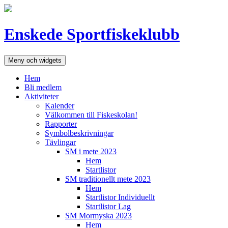
Hoppa
till
innehåll
Enskede Sportfiskeklubb
Meny och widgets
Hem
Bli medlem
Aktiviteter
Kalender
Välkommen till Fiskeskolan!
Rapporter
Symbolbeskrivningar
Tävlingar
SM i mete 2023
Hem
Startlistor
SM traditionellt mete 2023
Hem
Startlistor Individuellt
Startlistor Lag
SM Mormyska 2023
Hem