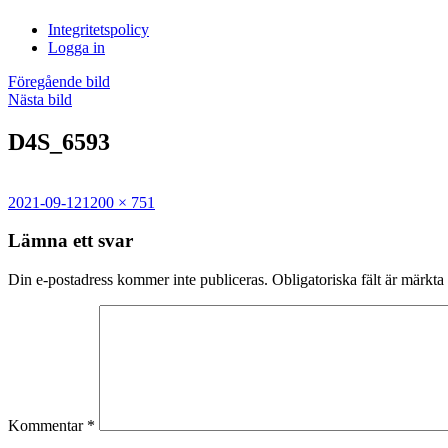
i
Integritetspolicy
Sandasjön
Logga in
Föregående bild
Nästa bild
D4S_6593
Postat
Full
2021-09-12
1200 × 751
storlek
Lämna ett svar
Din e-postadress kommer inte publiceras.
Obligatoriska fält är märkta
Kommentar
*