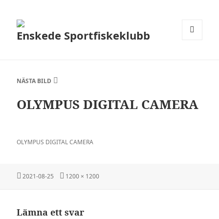
Enskede Sportfiskeklubb
MENY
OCH
WIDGETS
NÄSTA BILD
OLYMPUS DIGITAL CAMERA
OLYMPUS DIGITAL CAMERA
Postat
Full
2021-08-25
1200 × 1200
storlek
Lämna ett svar