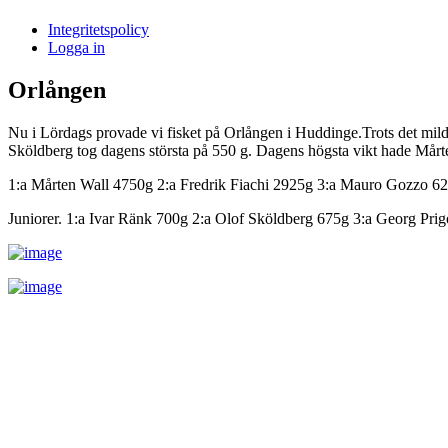
i
Integritetspolicy
Sandasjön
Logga in
Orlången
Nu i Lördags provade vi fisket på Orlången i Huddinge.Trots det milda
Sköldberg tog dagens största på 550 g. Dagens högsta vikt hade Mårte
1:a Mårten Wall 4750g 2:a Fredrik Fiachi 2925g 3:a Mauro Gozzo 6
Juniorer. 1:a Ivar Ränk 700g 2:a Olof Sköldberg 675g 3:a Georg Pri