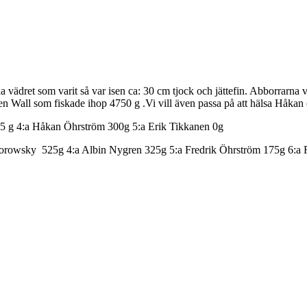
 vädret som varit så var isen ca: 30 cm tjock och jättefin. Abborrarna 
n Wall som fiskade ihop 4750 g .Vi vill även passa på att hälsa Håkan
25 g 4:a Håkan Öhrström 300g 5:a Erik Tikkanen 0g
gorowsky 525g 4:a Albin Nygren 325g 5:a Fredrik Öhrström 175g 6:a R