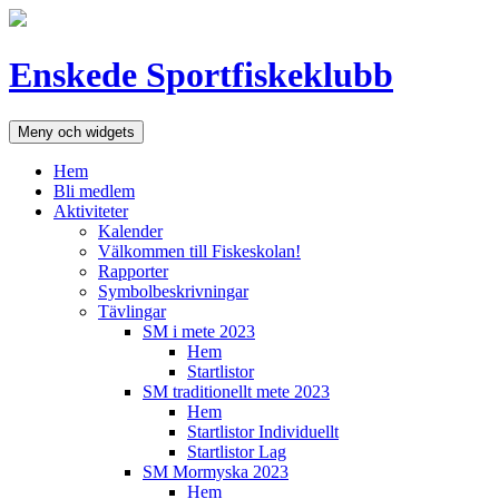
Hoppa
till
innehåll
Enskede Sportfiskeklubb
Meny och widgets
Hem
Bli medlem
Aktiviteter
Kalender
Välkommen till Fiskeskolan!
Rapporter
Symbolbeskrivningar
Tävlingar
SM i mete 2023
Hem
Startlistor
SM traditionellt mete 2023
Hem
Startlistor Individuellt
Startlistor Lag
SM Mormyska 2023
Hem