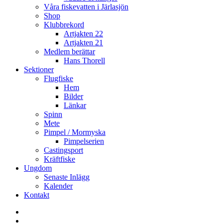
Våra fiskevatten i Järlasjön
Shop
Klubbrekord
Artjakten 22
Artjakten 21
Medlem berättar
Hans Thorell
Sektioner
Flugfiske
Hem
Bilder
Länkar
Spinn
Mete
Pimpel / Mormyska
Pimpelserien
Castingsport
Kräftfiske
Ungdom
Senaste Inlägg
Kalender
Kontakt
Enskede
Sportfiskeklubb
Fiske