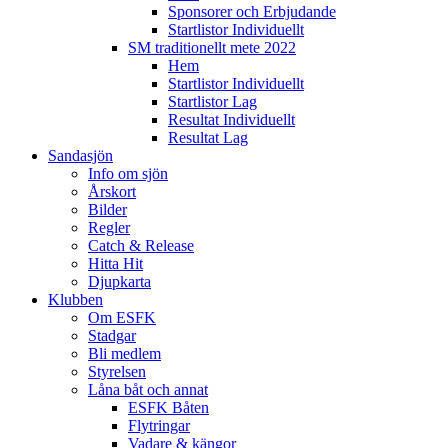
Sponsorer och Erbjudande
Startlistor Individuellt
SM traditionellt mete 2022
Hem
Startlistor Individuellt
Startlistor Lag
Resultat Individuellt
Resultat Lag
Sandasjön
Info om sjön
Årskort
Bilder
Regler
Catch & Release
Hitta Hit
Djupkarta
Klubben
Om ESFK
Stadgar
Bli medlem
Styrelsen
Låna båt och annat
ESFK Båten
Flytringar
Vadare & kängor