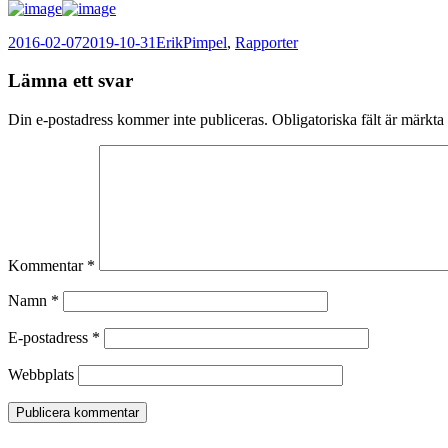
Postat
Författare
Kategorier
2016-02-07
2019-10-31
Erik
Pimpel
,
Rapporter
Lämna ett svar
Din e-postadress kommer inte publiceras.
Obligatoriska fält är märkta
Kommentar
*
Namn
*
E-postadress
*
Webbplats
Föregående
Föregående
Flugbindning 11/2