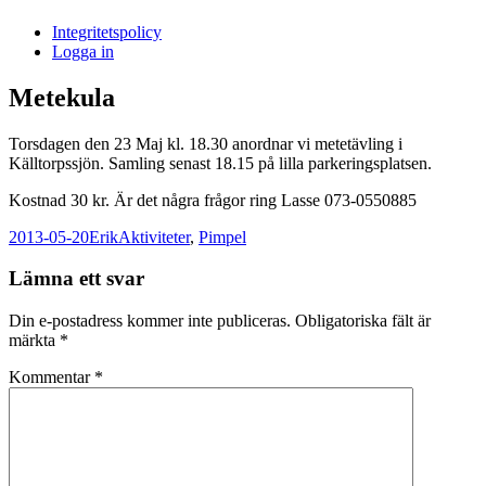
i
Integritetspolicy
Sandasjön
Logga in
Metekula
Torsdagen den 23 Maj kl. 18.30 anordnar vi metetävling i
Källtorpssjön. Samling senast 18.15 på lilla parkeringsplatsen.
Kostnad 30 kr. Är det några frågor ring Lasse 073-0550885
Postat
Författare
Kategorier
2013-05-20
Erik
Aktiviteter
,
Pimpel
Lämna ett svar
Din e-postadress kommer inte publiceras.
Obligatoriska fält är
märkta
*
Kommentar
*