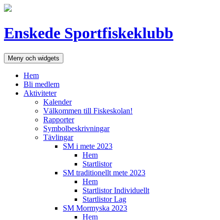
Hoppa
till
innehåll
Enskede Sportfiskeklubb
Meny och widgets
Hem
Bli medlem
Aktiviteter
Kalender
Välkommen till Fiskeskolan!
Rapporter
Symbolbeskrivningar
Tävlingar
SM i mete 2023
Hem
Startlistor
SM traditionellt mete 2023
Hem
Startlistor Individuellt
Startlistor Lag
SM Mormyska 2023
Hem