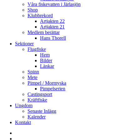
Våra fiskevatten i Järlasjön
Shop
Klubbrekord
Artjakten 22
Artjakten 21
Medlem berättar
Hans Thorell
Sektioner
Flugfiske
Hem
Bilder
Länkar
Spinn
Mete
Pimpel / Mormyska
Pimpelserien
Castingsport
Kräftfiske
Ungdom
Senaste Inlägg
Kalender
Kontakt
Enskede
Sportfiskeklubb
Fiske