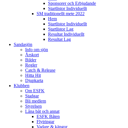
Sponsorer och Erbjudande
Startlistor Individuellt
SM traditionellt mete 2022
Hem
Startlistor Individuellt
Startlistor Lag
Resultat Individuellt
Resultat Lag
Sandasjön
Info om sjön
Årskort
Bilder
Regler
Catch & Release
Hitta Hit
Djupkarta
Klubben
Om ESFK
Stadgar
Bli medlem
Styrelsen
Låna båt och annat
ESFK Båten
Flytringar
Vadare & kängor