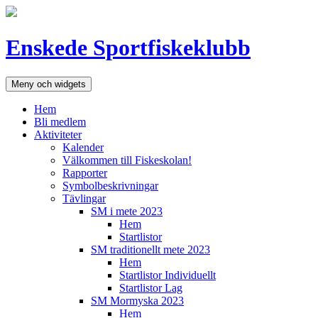
Hoppa
till
innehåll
Enskede Sportfiskeklubb
Meny och widgets
Hem
Bli medlem
Aktiviteter
Kalender
Välkommen till Fiskeskolan!
Rapporter
Symbolbeskrivningar
Tävlingar
SM i mete 2023
Hem
Startlistor
SM traditionellt mete 2023
Hem
Startlistor Individuellt
Startlistor Lag
SM Mormyska 2023
Hem