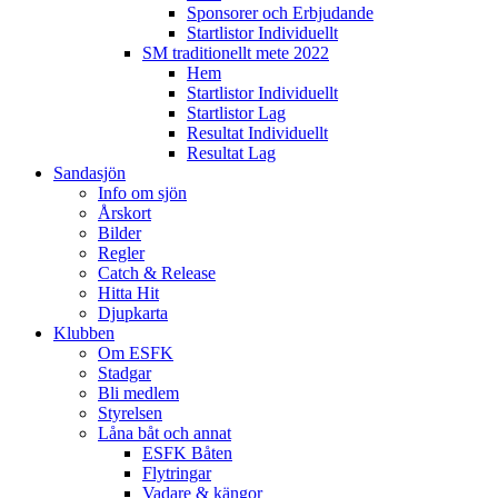
Sponsorer och Erbjudande
Startlistor Individuellt
SM traditionellt mete 2022
Hem
Startlistor Individuellt
Startlistor Lag
Resultat Individuellt
Resultat Lag
Sandasjön
Info om sjön
Årskort
Bilder
Regler
Catch & Release
Hitta Hit
Djupkarta
Klubben
Om ESFK
Stadgar
Bli medlem
Styrelsen
Låna båt och annat
ESFK Båten
Flytringar
Vadare & kängor