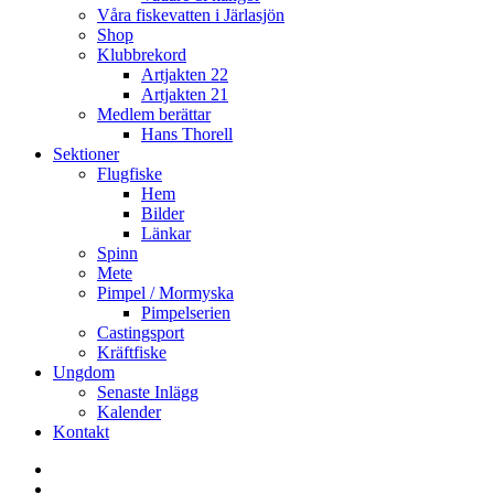
Våra fiskevatten i Järlasjön
Shop
Klubbrekord
Artjakten 22
Artjakten 21
Medlem berättar
Hans Thorell
Sektioner
Flugfiske
Hem
Bilder
Länkar
Spinn
Mete
Pimpel / Mormyska
Pimpelserien
Castingsport
Kräftfiske
Ungdom
Senaste Inlägg
Kalender
Kontakt
Enskede
Sportfiskeklubb
Fiske