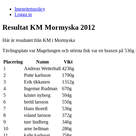
i
Integritetspolicy
Sandasjön
Logga in
Resultat KM Mormyska 2012
Här är resultatet från KM i Mormyska
Tävlingsplats var Magelungen och största fisk var en braxen på 536g
Placering
Namn
Vikt
1
Andreas Wetterhall
4236g
2
Putte karlsson
1790g
3
Erik tikkanen
1312g
4
Ingemar Rudman
670g
5
krister nyberg
594g
6
bertil larsson
550g
7
Hans thorell
536g
8
roland larsson
372g
9
ture lindberg
346g
10
arne hellman
286g
11
kalle karlsson
258g