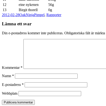
12
eine nykenen
56g
13
Birgit thorell
0g
Postat
Författare
Kategorier
2012-02-28
OakNinja
Pimpel
,
Rapporter
Lämna ett svar
Din e-postadress kommer inte publiceras.
Obligatoriska fält är märkta
Kommentar
*
Namn
*
E-postadress
*
Webbplats