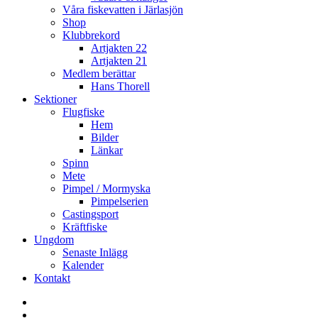
Våra fiskevatten i Järlasjön
Shop
Klubbrekord
Artjakten 22
Artjakten 21
Medlem berättar
Hans Thorell
Sektioner
Flugfiske
Hem
Bilder
Länkar
Spinn
Mete
Pimpel / Mormyska
Pimpelserien
Castingsport
Kräftfiske
Ungdom
Senaste Inlägg
Kalender
Kontakt
Enskede
Sportfiskeklubb
Fiske