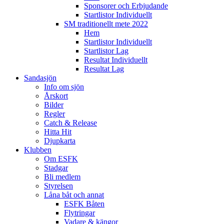
Sponsorer och Erbjudande
Startlistor Individuellt
SM traditionellt mete 2022
Hem
Startlistor Individuellt
Startlistor Lag
Resultat Individuellt
Resultat Lag
Sandasjön
Info om sjön
Årskort
Bilder
Regler
Catch & Release
Hitta Hit
Djupkarta
Klubben
Om ESFK
Stadgar
Bli medlem
Styrelsen
Låna båt och annat
ESFK Båten
Flytringar
Vadare & kängor