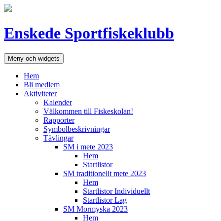
Hoppa
till
innehåll
Enskede Sportfiskeklubb
Meny och widgets
Hem
Bli medlem
Aktiviteter
Kalender
Välkommen till Fiskeskolan!
Rapporter
Symbolbeskrivningar
Tävlingar
SM i mete 2023
Hem
Startlistor
SM traditionellt mete 2023
Hem
Startlistor Individuellt
Startlistor Lag
SM Mormyska 2023
Hem