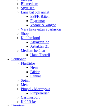
Bli medlem
Styrelsen
Låna båt och annat
ESFK Båten
Flytringar
Vadare & kängor
Våra fiskevatten i Järlasjön
Shop
Klubbrekord
Artjakten 22
Artjakten 21
Medlem berättar
Hans Thorell
Sektioner
Flugfiske
Hem
Bilder
Länkar
Spinn
Mete
Pimpel / Mormyska
Pimpelserien
Castingsport
Kräftfiske
Ungdom