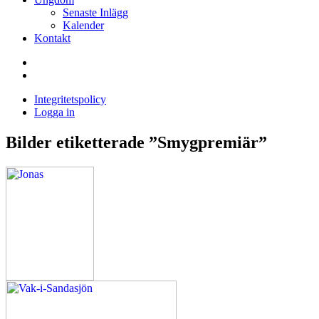
Senaste Inlägg
Kalender
Kontakt
Enskede
Sportfiskeklubb
Fiske
i
Integritetspolicy
Sandasjön
Logga in
Bilder etiketterade ”Smygpremiär”