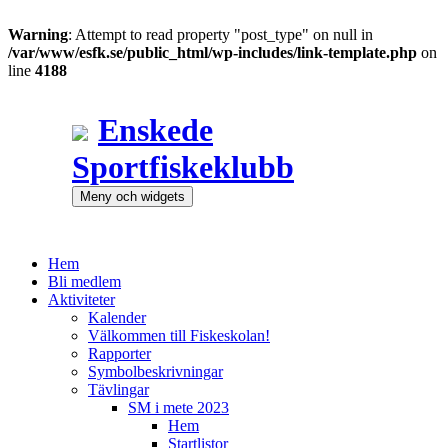
Warning
: Attempt to read property "post_type" on null in
/var/www/esfk.se/public_html/wp-includes/link-template.php
on
line
4188
Hoppa
till
Enskede
innehåll
Sportfiskeklubb
Meny och widgets
Hem
Bli medlem
Aktiviteter
Kalender
Välkommen till Fiskeskolan!
Rapporter
Symbolbeskrivningar
Tävlingar
SM i mete 2023
Hem
Startlistor