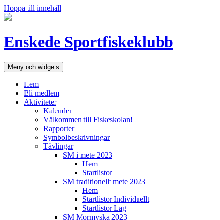
Hoppa till innehåll
Enskede Sportfiskeklubb
Meny och widgets
Hem
Bli medlem
Aktiviteter
Kalender
Välkommen till Fiskeskolan!
Rapporter
Symbolbeskrivningar
Tävlingar
SM i mete 2023
Hem
Startlistor
SM traditionellt mete 2023
Hem
Startlistor Individuellt
Startlistor Lag
SM Mormyska 2023