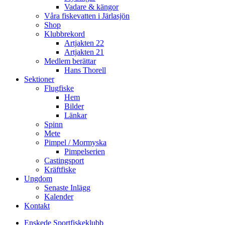
Vadare & kängor
Våra fiskevatten i Järlasjön
Shop
Klubbrekord
Artjakten 22
Artjakten 21
Medlem berättar
Hans Thorell
Sektioner
Flugfiske
Hem
Bilder
Länkar
Spinn
Mete
Pimpel / Mormyska
Pimpelserien
Castingsport
Kräftfiske
Ungdom
Senaste Inlägg
Kalender
Kontakt
Enskede Sportfiskeklubb