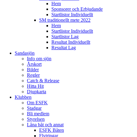
Hem
Sponsorer och Erbjudande
Startlistor Individuellt
SM traditionellt mete 2022
Hem
Startlistor Individuellt
Startlistor Lag
Resultat Individuellt
Resultat Lag
Sandasjön
Info om sjön
Årskort
Bilder
Regler
Catch & Release
Hitta Hit
Djupkarta
Klubben
Om ESFK
Stadgar
Bli medlem
Styrelsen
Låna båt och annat
ESFK Båten
Flytringar