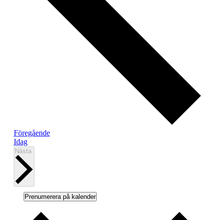
Evenemang
Föregående
Idag
Evenemang
Nästa
Prenumerera på kalender