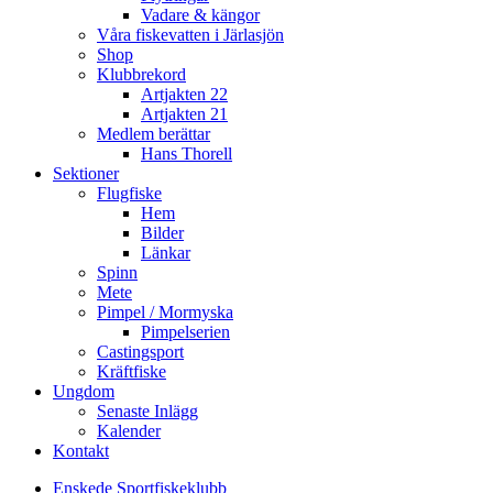
Vadare & kängor
Våra fiskevatten i Järlasjön
Shop
Klubbrekord
Artjakten 22
Artjakten 21
Medlem berättar
Hans Thorell
Sektioner
Flugfiske
Hem
Bilder
Länkar
Spinn
Mete
Pimpel / Mormyska
Pimpelserien
Castingsport
Kräftfiske
Ungdom
Senaste Inlägg
Kalender
Kontakt
Enskede Sportfiskeklubb