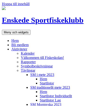
Hoppa till innehåll
Enskede Sportfiskeklubb
Meny och widgets
Hem
Bli medlem
Aktiviteter
Kalender
Välkommen till Fiskeskolan!
Rapporter
Symbolbeskrivningar
Tävlingar
SM i mete 2023
Hem
Startlistor
SM traditionellt mete 2023
Hem
Startlistor Individuellt
Startlistor Lag
SM Mormyska 2023