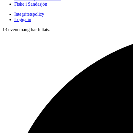
Fiske i Sandasjön
Integritetspolicy
Logga in
13 evenemang har hittats.