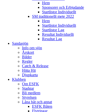
Hem
Sponsorer och Erbjudande
Startlistor Individuellt
SM traditionellt mete 2022
Hem
Startlistor Individuellt
Startlistor Lag
Resultat Individuellt
Resultat Lag
Sandasjön
Info om sjön
Årskort
Bilder
Regler
Catch & Release
Hitta Hit
Djupkarta
Klubben
Om ESFK
Stadgar
Bli medlem
Styrelsen
Låna båt och annat
ESFK Båten
Flytringar